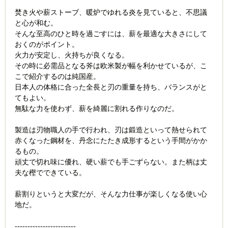
焚き火や薪ストーブ、暖炉でゆれる炎を見ていると、不思議
と心が和む。
そんな至高のひと時を過ごすには、薪を最適な大きさにして
おくのがポイント。
火力が安定し、火持ちが良くなる。
その時に必需品となる斧は欧米製が幅を利かせているが、こ
こで紹介するのは純国産。
日本人の体格に合った全長と刃の重量を持ち、バランスがと
てもよい。
無駄な力を使わず、薪を綺麗に割れる作りなのだ。
製造は刃物職人の手で行われ、刃は鍛造といって熱せられて
赤くなった鋼材を、丹念にたたき成形するという手間がかか
るもの。
頑丈で切れ味に優れ、硬い薪でも手ごずらない。また柄は丈
夫な樫でできている。
薪割りというと大変だが、そんな力仕事が楽しくなる使い心
地だ。
------------------------