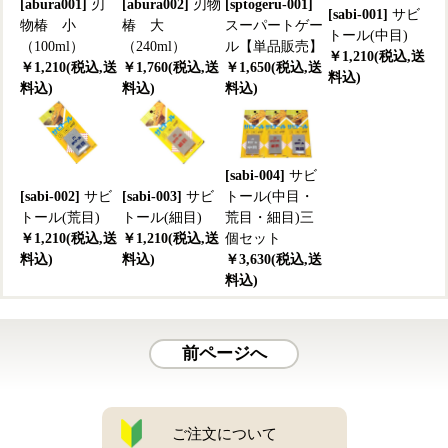
[abura001]
刃
[abura002]
刃物
[sptogeru-001]
[sabi-001]
サビ
物椿 小
椿 大
スーパートゲー
トール(中目)
（100ml）
（240ml）
ル【単品販売】
￥1,210(税込,送
￥1,210(税込,送
￥1,760(税込,送
￥1,650(税込,送
料込)
料込)
料込)
料込)
[sabi-004]
サビ
[sabi-002]
サビ
[sabi-003]
サビ
トール(中目・
トール(荒目)
トール(細目)
荒目・細目)三
￥1,210(税込,送
￥1,210(税込,送
個セット
料込)
料込)
￥3,630(税込,送
料込)
前ページへ
ご注文について