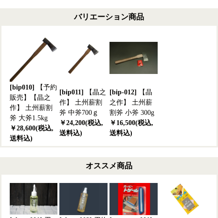
バリエーション商品
[bip010]
【予約
[bip011]
【晶之
[bip-012]
【晶
販売】【晶之
作】 土州薪割
之作】 土州薪
作】 土州薪割
斧 中斧700ｇ
割斧 小斧 300g
斧 大斧1.5kg
￥24,200(税込,
￥16,500(税込,
￥28,600(税込,
送料込)
送料込)
送料込)
オススメ商品