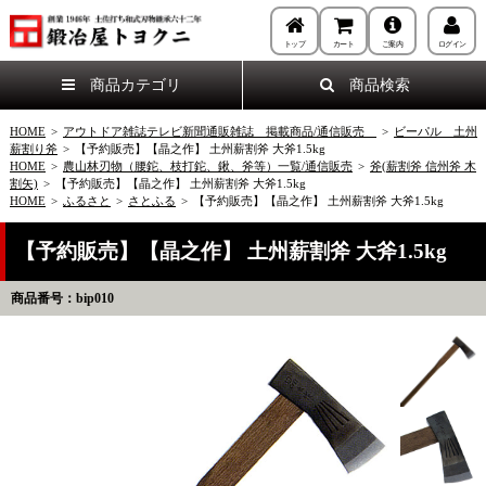
トップ
カート
ご案内
ログイン
商品カテゴリ
商品検索
HOME
>
アウトドア雑誌テレビ新聞通販雑誌 掲載商品/通信販売
>
ビーパル 土州
薪割り斧
>
【予約販売】【晶之作】 土州薪割斧 大斧1.5kg
HOME
>
農山林刃物（腰鉈、枝打鉈、鍬、斧等）一覧/通信販売
>
斧(薪割斧 信州斧 木
割矢)
>
【予約販売】【晶之作】 土州薪割斧 大斧1.5kg
HOME
>
ふるさと
>
さとふる
>
【予約販売】【晶之作】 土州薪割斧 大斧1.5kg
【予約販売】【晶之作】 土州薪割斧 大斧1.5kg
商品番号：bip010