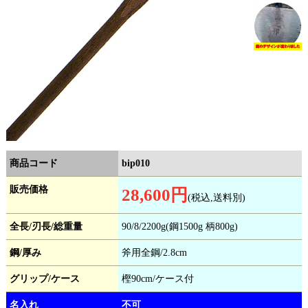
商品コード
bip010
販売価格
28,600円
(税込,送料別)
全長/刃長/総重量
90/8/2200g(鋼1500g 柄800g)
鋼/厚み
斧用全鋼/2.8cm
グリップ/ケース
樫90cm/ケース付
名入れ
不可