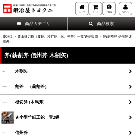
トップ
カート
ご案内
ログイン
商品カテゴリ
商品検索
HOME
>
農山林刃物（腰鉈、枝打鉈、鍬、斧等）一覧/通信販売
>
斧(薪割斧 信州斧 木
割矢)
斧(薪割斧 信州斧 木割矢)
木割矢
割斧 （薪割斧）
根切斧 (木馬斧)
★小型竹細工鉈 青2鋼
信州斧