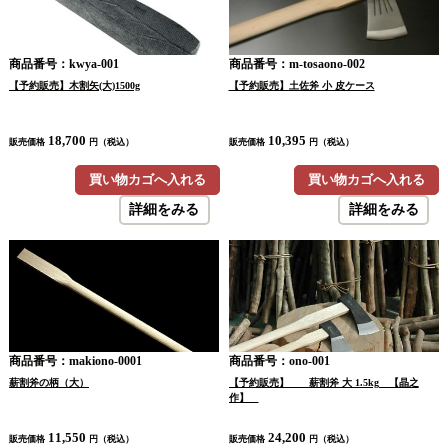
商品番号：kwya-001
商品番号：m-tosaono-002
【予約販売】木割矢(大)1500g
【予約販売】土佐斧 小 皮ケース
18,700
10,395
販売価格
円（税込）
販売価格
円（税込）
買い物カゴへ入れる
買い物カゴへ入れる
詳細をみる
詳細をみる
商品番号：makiono-0001
商品番号：ono-001
薪割斧の柄（大）
【予約販売】 薪割斧 大 1.5kg 【晶之
作】
11,550
24,200
販売価格
円（税込）
販売価格
円（税込）