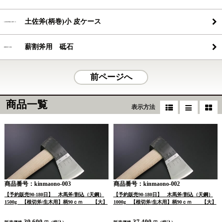
土佐斧(柄巻)小 皮ケース
薪割斧用 砥石
前ページへ
商品一覧
表示方法
商品番号：kinmaono-003
商品番号：kinmaono-002
【予約販売90-180日】 木馬斧/割込（天鋼）
【予約販売90-180日】 木馬斧/割込（天鋼）
1500g 【根切斧/生木用】柄90ｃｍ 【大】
1000g 【根切斧/生木用】柄90ｃｍ 【大】
39,600
37,400