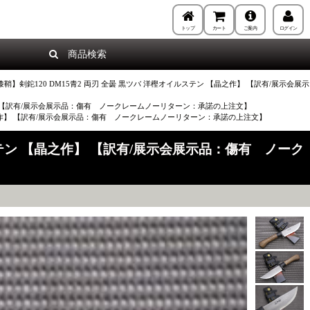
トップ
カート
ご案内
ログイン
商品検索
】剣鉈120 DM15青2 両刃 全曇 黒ツバ 洋樫オイルステン 【晶之作】 【訳有/展示会展示
作】 【訳有/展示会展示品：傷有 ノークレームノーリターン：承諾の上注文】
【晶之作】 【訳有/展示会展示品：傷有 ノークレームノーリターン：承諾の上注文】
ステン 【晶之作】 【訳有/展示会展示品：傷有 ノーク