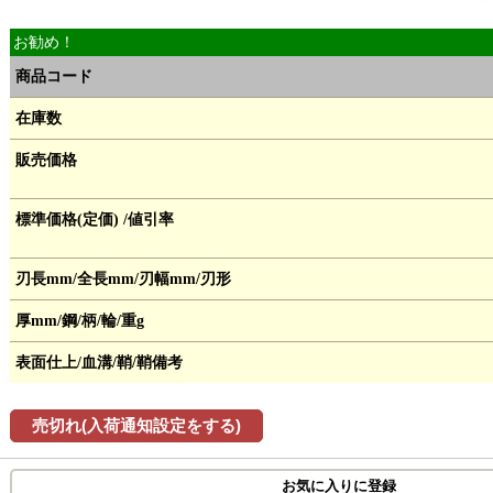
お勧め！
商品コード
在庫数
販売価格
標準価格(定価) /値引率
刃長mm/全長mm/刃幅mm/刃形
厚mm/鋼/柄/輪/重g
表面仕上/血溝/鞘/鞘備考
売切れ(入荷通知設定をする)
お気に入りに登録