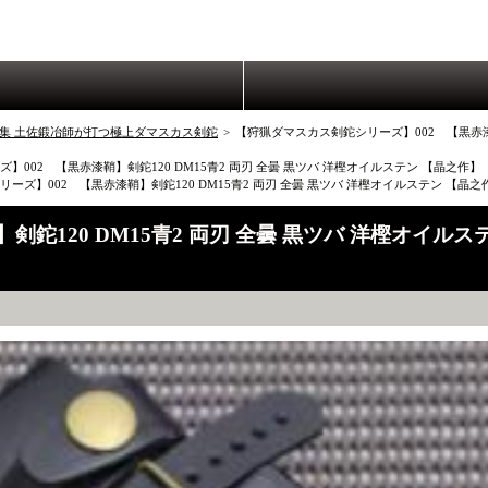
集 土佐鍛冶師が打つ極上ダマスカス剣鉈
>
【狩猟ダマスカス剣鉈シリーズ】002 【黒赤漆鞘
】002 【黒赤漆鞘】剣鉈120 DM15青2 両刃 全曇 黒ツバ 洋樫オイルステン 【晶之
ーズ】002 【黒赤漆鞘】剣鉈120 DM15青2 両刃 全曇 黒ツバ 洋樫オイルステン 
鉈120 DM15青2 両刃 全曇 黒ツバ 洋樫オイル