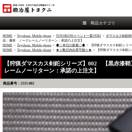
商品カテゴリ
HOME
>
Toyokuni_Mobile phone
>
TOYOKUNIイベント一覧VER2
>
ダマスカス剣鉈特
品：傷有 ノークレームノーリターン：承諾の上注文】
HOME
>
Toyokuni_Mobile phone
>
◆◇本日の新着◇◆
>
【狩猟ダマスカス剣鉈シリーズ
HOME
>
Toyokuni_Mobile phone
>
★☆数日内出荷可能☆★
>
【狩猟ダマスカス剣鉈シリ
【狩猟ダマスカス剣鉈シリーズ】002 【黒赤漆鞘】剣
レームノーリターン：承諾の上注文】
商品番号：2515-002