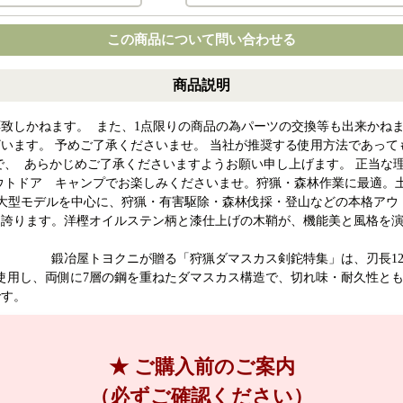
この商品について問い合わせる
商品説明
致しかねます。 また、1点限りの商品の為パーツの交換等も出来かねま
います。 予めご了承くださいませ。 当社が推奨する使用方法であって
で、 あらかじめご了承くださいますようお願い申し上げます。 正当な
。アウトドア キャンプでお楽しみくださいませ。狩猟・森林作業に最
型～大型モデルを中心に、狩猟・有害駆除・森林伐採・登山などの本格ア
を誇ります。洋樫オイルステン柄と漆仕上げの木鞘が、機能美と風格を
 鍛冶屋トヨクニが贈る「狩猟ダマスカス剣鉈特集」は、刃長120～
使用し、両側に7層の鋼を重ねたダマスカス構造で、切れ味・耐久性と
です。
★ ご購入前のご案内
（必ずご確認ください）