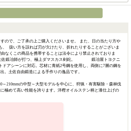
すので、ご了承の上ご購入くださいませ。 また、日の当たり方や
も、 扱い方を誤れば刃が欠けたり、折れたりすることがございま
理由なくこの商品を携帯することは法令により禁止されておりま
適。土佐鍛冶師が打つ、極上ダマスカス剣鉈。 鍛冶屋トヨクニ
ウトドアシーンに対応。芯材に青紙2号鋼を使用し、両側に7層の鋼を
演出。土佐自由鍛造による手作りの逸品です。
210mmの中型～大型モデルを中心に、狩猟・有害駆除・森林伐
もに極めて高い性能を誇ります。洋樫オイルステン柄と漆仕上げの