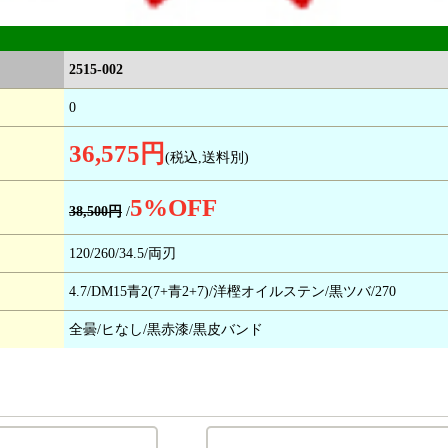
2515-002
0
36,575円
(税込,送料別)
5
%OFF
38,500円
/
120/260/34.5/両刃
4.7/DM15青2(7+青2+7)/洋樫オイルステン/黒ツバ/270
全曇/ヒなし/黒赤漆/黒皮バンド