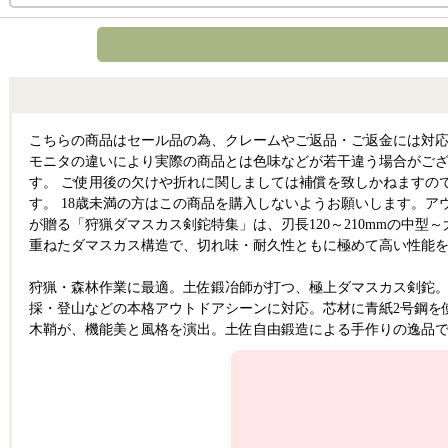
こちらの商品はセール品の為、クレームやご返品・ご返金には対応
モニタの違いにより実際の商品とは色味などが若干違う場合がござ
す。 ご使用後の欠けや折れに関しましては補償を致しかねますの
す。 18歳未満の方はこの商品を購入しないようお願いします
が贈る「狩猟ダマスカス剣鉈特集」は、刃長120～210mmの中
重ねたダマスカス構造で、切れ味・耐久性ともに極めて高い性能
狩猟・森林作業に最適。土佐鍛冶師が打つ、極上ダマスカス剣鉈。
採・登山などの本格アウトドアシーンに対応。芯材に青紙2号鋼を
木鞘が、機能美と風格を演出。土佐自由鍛造による手作りの逸品