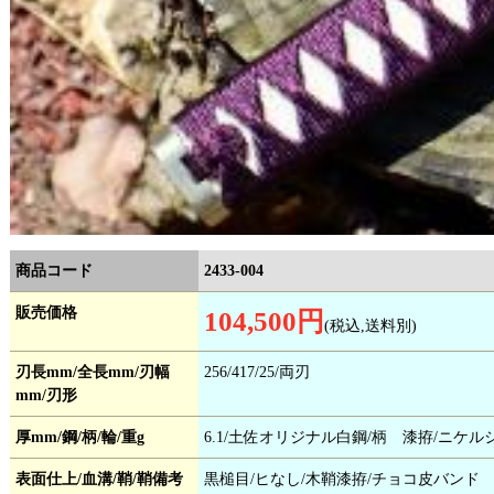
商品コード
2433-004
販売価格
104,500円
(税込,送料別)
刃長mm/全長mm/刃幅
256/417/25/両刃
mm/刃形
厚mm/鋼/柄/輪/重g
6.1/土佐オリジナル白鋼/柄 漆拵/ニケルシ
表面仕上/血溝/鞘/鞘備考
黒槌目/ヒなし/木鞘漆拵/チョコ皮バンド