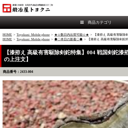
商品カテゴリ
HOME
>
Toyokuni_Mobile phone
>
★☆数日内出荷可能☆★
>
【漆拵え 高級有害駆除
HOME
>
Toyokuni_Mobile phone
>
◆◇本日の新着◇◆
>
【漆拵え 高級有害駆除剣鉈特
【漆拵え 高級有害駆除剣鉈特集】004 戦国剣鉈漆
の上注文】
商品番号：2433-004