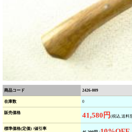
商品コード
2426-009
在庫数
0
販売価格
41,580円
(税込,送料
標準価格(定価) /値引率
10
%OFF