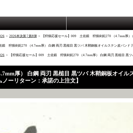
26
>
2026本決算│第8弾
>
【狩猟応援セール】009 土佐鍛 狩猟剣鉈270 （4.7mm厚
佐鍛 狩猟剣鉈270 （4.7mm厚） 白鋼 両刃 黒槌目 黒ツバ 木鞘銅板オイルステン皮バ
26
>
【狩猟応援セール】009 土佐鍛 狩猟剣鉈270 （4.7mm厚） 白鋼 両刃 黒槌目
4.7mm厚） 白鋼 両刃 黒槌目 黒ツバ 木鞘銅板オ
ムノーリターン：承諾の上注文】