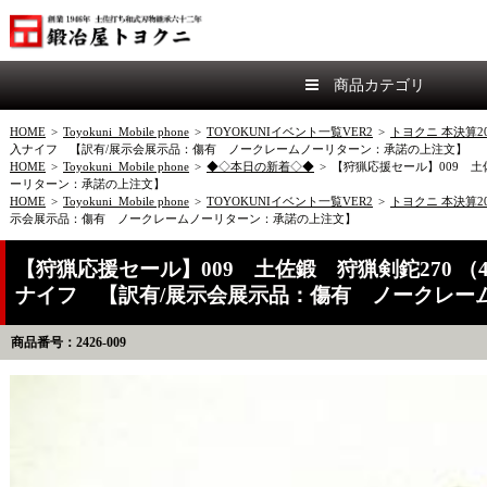
商品カテゴリ
HOME
>
Toyokuni_Mobile phone
>
TOYOKUNIイベント一覧VER2
>
トヨクニ 本決算20
入ナイフ 【訳有/展示会展示品：傷有 ノークレームノーリターン：承諾の上注文】
HOME
>
Toyokuni_Mobile phone
>
◆◇本日の新着◇◆
>
【狩猟応援セール】009 土
ーリターン：承諾の上注文】
HOME
>
Toyokuni_Mobile phone
>
TOYOKUNIイベント一覧VER2
>
トヨクニ 本決算20
示会展示品：傷有 ノークレームノーリターン：承諾の上注文】
【狩猟応援セール】009 土佐鍛 狩猟剣鉈270 （
ナイフ 【訳有/展示会展示品：傷有 ノークレー
商品番号：2426-009