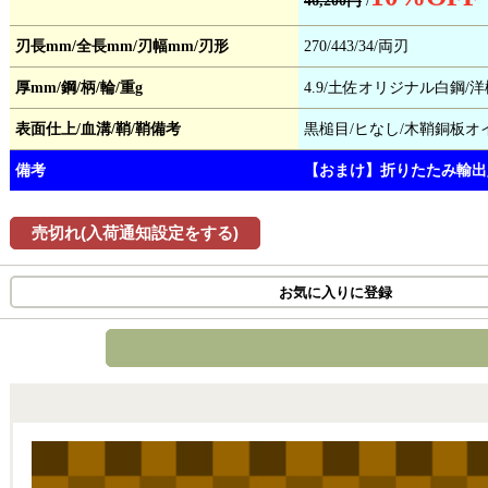
46,200円
/
刃長mm/全長mm/刃幅mm/刃形
270/443/34/両刃
厚mm/鋼/柄/輪/重g
4.9/土佐オリジナル白鋼/洋
表面仕上/血溝/鞘/鞘備考
黒槌目/ヒなし/木鞘銅板オ
備考
【おまけ】折りたたみ輸出
売切れ(入荷通知設定をする)
お気に入りに登録