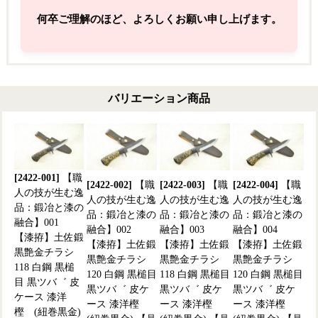
何卒ご理解のほど、よろしくお願い申し上げます。
バリエーション商品
[2422-001]
【職
[2422-002]
【職
[2422-003]
【職
[2422-004]
【職
人の技が生む逸
人の技が生む逸
人の技が生む逸
人の技が生む逸
品：鍛冶と漆の
品：鍛冶と漆の
品：鍛冶と漆の
品：鍛冶と漆の
融合】001
融合】002
融合】003
融合】004
【漆拵】土佐鍛
【漆拵】土佐鍛
【漆拵】土佐鍛
【漆拵】土佐鍛
黒艶金チラシ
黒艶金チラシ
黒艶金チラシ
黒艶金チラシ
118 白鋼 黒槌
120 白鋼 黒槌目
118 白鋼 黒槌目
120 白鋼 黒槌目
目 黒ツバ゛ 皮
黒ツバ゛ 皮ケ
黒ツバ゛ 皮ケ
黒ツバ゛ 皮ケ
ケース 漆洋
ース 漆洋樫
ース 漆洋樫
ース 漆洋樫
樫 (紐巻黒金)