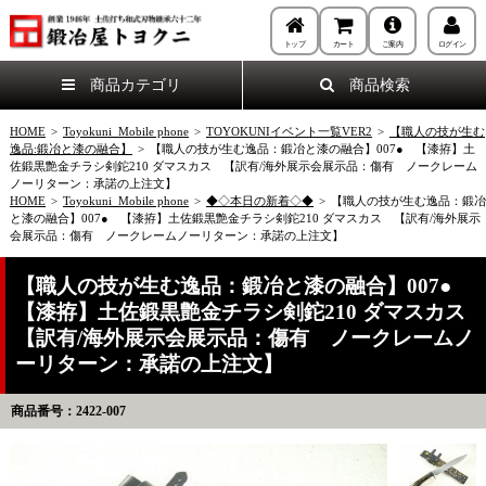
トップ
カート
ご案内
ログイン
商品カテゴリ
商品検索
HOME
>
Toyokuni_Mobile phone
>
TOYOKUNIイベント一覧VER2
>
【職人の技が生む
逸品:鍛冶と漆の融合】
>
【職人の技が生む逸品：鍛冶と漆の融合】007● 【漆拵】土
佐鍛黒艶金チラシ剣鉈210 ダマスカス 【訳有/海外展示会展示品：傷有 ノークレーム
ノーリターン：承諾の上注文】
HOME
>
Toyokuni_Mobile phone
>
◆◇本日の新着◇◆
>
【職人の技が生む逸品：鍛冶
と漆の融合】007● 【漆拵】土佐鍛黒艶金チラシ剣鉈210 ダマスカス 【訳有/海外展示
会展示品：傷有 ノークレームノーリターン：承諾の上注文】
【職人の技が生む逸品：鍛冶と漆の融合】007●
【漆拵】土佐鍛黒艶金チラシ剣鉈210 ダマスカス
【訳有/海外展示会展示品：傷有 ノークレームノ
ーリターン：承諾の上注文】
商品番号：2422-007