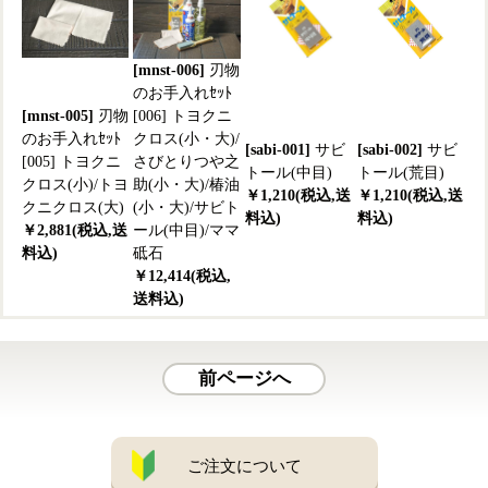
[mnst-006]
刃物
のお手入れｾｯﾄ
[mnst-005]
刃物
[006] トヨクニ
のお手入れｾｯﾄ
クロス(小・大)/
[sabi-001]
サビ
[sabi-002]
サビ
[005] トヨクニ
さびとりつや之
トール(中目)
トール(荒目)
クロス(小)/トヨ
助(小・大)/椿油
￥1,210(税込,送
￥1,210(税込,送
クニクロス(大)
(小・大)/サビト
料込)
料込)
￥2,881(税込,送
ール(中目)/ママ
料込)
砥石
￥12,414(税込,
送料込)
前ページへ
ご注文について