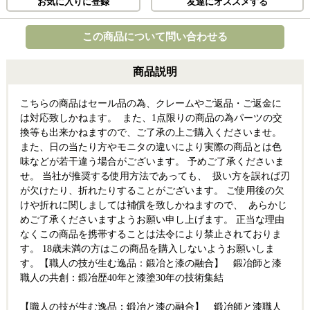
お気に入りに登録
友達にオススメする
この商品について問い合わせる
商品説明
こちらの商品はセール品の為、クレームやご返品・ご返金に
は対応致しかねます。 また、1点限りの商品の為パーツの交
換等も出来かねますので、ご了承の上ご購入くださいませ。
また、日の当たり方やモニタの違いにより実際の商品とは色
味などが若干違う場合がございます。 予めご了承くださいま
せ。 当社が推奨する使用方法であっても、 扱い方を誤れば刃
が欠けたり、折れたりすることがございます。 ご使用後の欠
けや折れに関しましては補償を致しかねますので、 あらかじ
めご了承くださいますようお願い申し上げます。 正当な理由
なくこの商品を携帯することは法令により禁止されておりま
す。 18歳未満の方はこの商品を購入しないようお願いしま
す。【職人の技が生む逸品：鍛冶と漆の融合】 鍛冶師と漆
職人の共創：鍛冶歴40年と漆塗30年の技術集結
【職人の技が生む逸品：鍛冶と漆の融合】 鍛冶師と漆職人