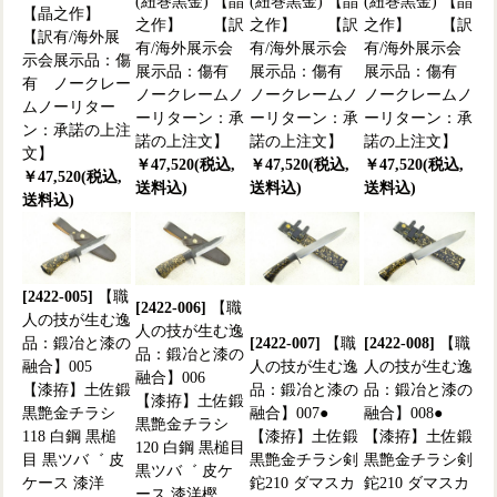
(紐巻黒金) 【晶
(紐巻黒金) 【晶
(紐巻黒金) 【晶
【晶之作】
之作】 【訳
之作】 【訳
之作】 【訳
【訳有/海外展
有/海外展示会
有/海外展示会
有/海外展示会
示会展示品：傷
展示品：傷有
展示品：傷有
展示品：傷有
有 ノークレー
ノークレームノ
ノークレームノ
ノークレームノ
ムノーリター
ーリターン：承
ーリターン：承
ーリターン：承
ン：承諾の上注
諾の上注文】
諾の上注文】
諾の上注文】
文】
￥47,520(税込,
￥47,520(税込,
￥47,520(税込,
￥47,520(税込,
送料込)
送料込)
送料込)
送料込)
[2422-005]
【職
[2422-006]
【職
人の技が生む逸
人の技が生む逸
品：鍛冶と漆の
[2422-007]
【職
[2422-008]
【職
品：鍛冶と漆の
融合】005
人の技が生む逸
人の技が生む逸
融合】006
【漆拵】土佐鍛
品：鍛冶と漆の
品：鍛冶と漆の
【漆拵】土佐鍛
黒艶金チラシ
融合】007●
融合】008●
黒艶金チラシ
118 白鋼 黒槌
【漆拵】土佐鍛
【漆拵】土佐鍛
120 白鋼 黒槌目
目 黒ツバ゛ 皮
黒艶金チラシ剣
黒艶金チラシ剣
黒ツバ゛ 皮ケ
ケース 漆洋
鉈210 ダマスカ
鉈210 ダマスカ
ース 漆洋樫