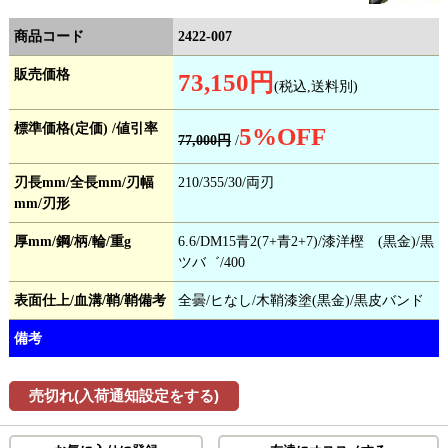
商品コード
2422-007
販売価格
73,150円
(税込,送料別)
標準価格(定価) /値引率
5
%OFF
77,000円
/
刃長mm/全長mm/刃幅
210/355/30/両刃
mm/刃形
厚mm/鋼/柄/輪/重g
6.6/DM15青2(7+青2+7)/漆洋樫 (黒金)/黒
ツバ゛/400
表面仕上/血溝/鞘/鞘備考
全曇/ヒなし/木鞘漆塗(黒金)/黒皮バンド
備考
売切れ(入荷通知設定をする)