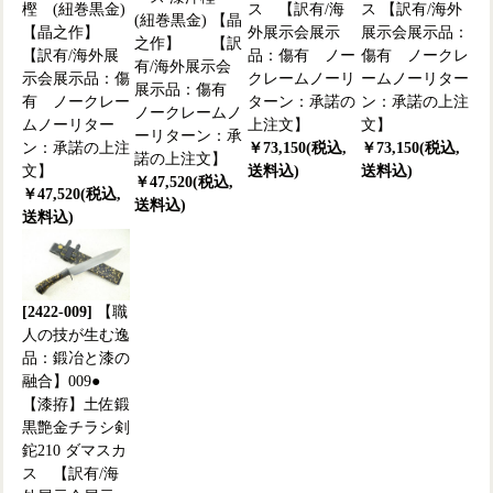
樫 (紐巻黒金)
ス 【訳有/海
ス 【訳有/海外
(紐巻黒金) 【晶
【晶之作】
外展示会展示
展示会展示品：
之作】 【訳
【訳有/海外展
品：傷有 ノー
傷有 ノークレ
有/海外展示会
示会展示品：傷
クレームノーリ
ームノーリター
展示品：傷有
有 ノークレー
ターン：承諾の
ン：承諾の上注
ノークレームノ
ムノーリター
上注文】
文】
ーリターン：承
ン：承諾の上注
￥73,150(税込,
￥73,150(税込,
諾の上注文】
文】
送料込)
送料込)
￥47,520(税込,
￥47,520(税込,
送料込)
送料込)
[2422-009]
【職
人の技が生む逸
品：鍛冶と漆の
融合】009●
【漆拵】土佐鍛
黒艶金チラシ剣
鉈210 ダマスカ
ス 【訳有/海