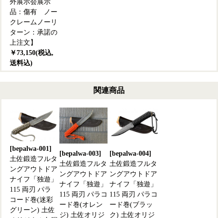
外展示会展示
品：傷有 ノー
クレームノーリ
ターン：承諾の
上注文】
￥73,150(税込,
送料込)
関連商品
[bepalwa-001]
[bepalwa-003]
[bepalwa-004]
土佐鍛造フルタ
土佐鍛造フルタ
土佐鍛造フルタ
ングアウトドア
ングアウトドア
ングアウトドア
ナイフ「独遊」
ナイフ「独遊」
ナイフ「独遊」
115 両刃 パラ
115 両刃 パラコ
115 両刃 パラコ
コード巻(迷彩
ード巻(オレン
ード巻(ブラッ
グリーン) 土佐
ジ) 土佐オリジ
ク) 土佐オリジ