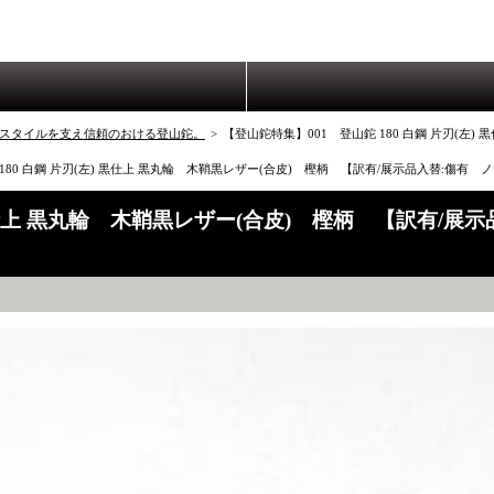
スタイルを支え信頼のおける登山鉈。
>
【登山鉈特集】001 登山鉈 180 白鋼 片刃(左
 180 白鋼 片刃(左) 黒仕上 黒丸輪 木鞘黒レザー(合皮) 樫柄 【訳有/展示品入替:傷
) 黒仕上 黒丸輪 木鞘黒レザー(合皮) 樫柄 【訳有