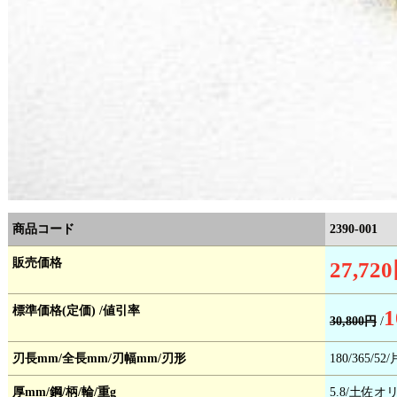
商品コード
2390-001
販売価格
27,72
標準価格(定価) /値引率
1
30,800円
/
刃長mm/全長mm/刃幅mm/刃形
180/365/52
厚mm/鋼/柄/輪/重g
5.8/土佐オ