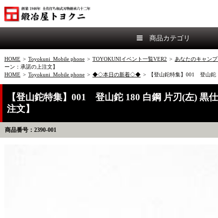
商品カテゴリ
HOME
>
Toyokuni_Mobile phone
>
TOYOKUNIイベント一覧VER2
>
あなたのキャンプ
ーン：承諾の上注文】
HOME
>
Toyokuni_Mobile phone
>
◆◇本日の新着◇◆
>
【登山鉈特集】001 登山鉈
【登山鉈特集】001 登山鉈 180 白鋼 片刃(左
注文】
商品番号：2390-001