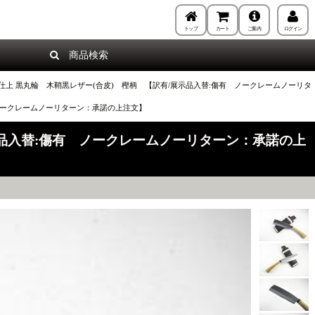
トップ
カート
ご案内
ログイン
商品検索
) 黒仕上 黒丸輪 木鞘黒レザー(合皮) 樫柄 【訳有/展示品入替:傷有 ノークレームノーリタ
有 ノークレームノーリターン：承諾の上注文】
/展示品入替:傷有 ノークレームノーリターン：承諾の上