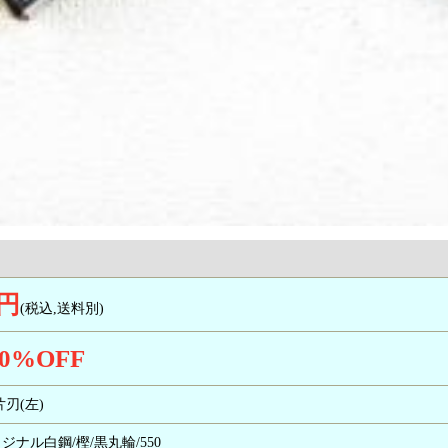
0円
(税込,送料別)
0
%OFF
/片刃(左)
リジナル白鋼/樫/黒丸輪/550