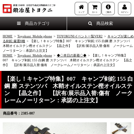
トップ
カート
ご案内
ログイン
商品カテゴリ
商品検索
HOME
>
Toyokuni_Mobile phone
>
TOYOKUNIイベント一覧VER2
>
キャンプが楽しめ
る剣鉈 厳選8種
>
【楽し！キャンプ特集】007 キャンプ剣鉈 155 白鋼 磨 ステンツバ
木鞘オイルステン樫オイルステン 【晶之作】 【訳有/展示品入替:傷有 ノークレーム
ノーリターン：承諾の上注文】
HOME
>
Toyokuni_Mobile phone
>
◆◇本日の新着◇◆
>
【楽し！キャンプ特集】
007 キャンプ剣鉈 155 白鋼 磨 ステンツバ 木鞘オイルステン樫オイルステン 【晶之
作】 【訳有/展示品入替:傷有 ノークレームノーリターン：承諾の上注文】
【楽し！キャンプ特集】007 キャンプ剣鉈 155 白
鋼 磨 ステンツバ 木鞘オイルステン樫オイルステ
ン 【晶之作】 【訳有/展示品入替:傷有 ノーク
レームノーリターン：承諾の上注文】
商品番号：2385-007