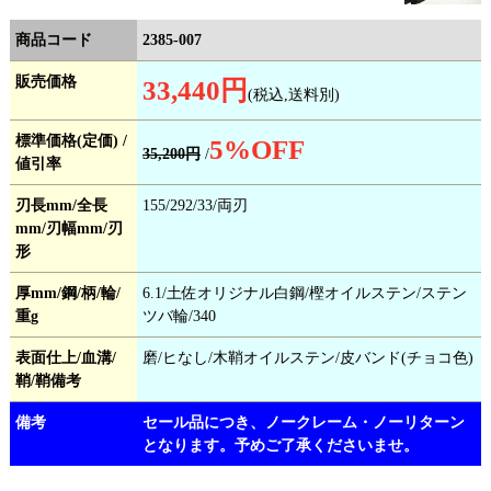
商品コード
2385-007
販売価格
33,440円
(税込,送料別)
標準価格(定価) /
5
%OFF
35,200円
/
値引率
刃長mm/全長
155/292/33/両刃
mm/刃幅mm/刃
形
厚mm/鋼/柄/輪/
6.1/土佐オリジナル白鋼/樫オイルステン/ステン
重g
ツバ輪/340
表面仕上/血溝/
磨/ヒなし/木鞘オイルステン/皮バンド(チョコ色)
鞘/鞘備考
備考
セール品につき、ノークレーム・ノーリターン
となります。予めご了承くださいませ。