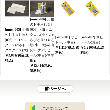
[mnst-006]
刃物
のお手入れｾｯﾄ
[mnst-005]
刃物
[006] トヨクニ
のお手入れｾｯﾄ
クロス(小・大)/
[sabi-001]
サビ
[sabi-002]
サビ
[005] トヨクニ
さびとりつや之
トール(中目)
トール(荒目)
クロス(小)/トヨ
助(小・大)/椿油
￥1,210(税込,送
￥1,210(税込,送
クニクロス(大)
(小・大)/サビト
料込)
料込)
￥2,881(税込,送
ール(中目)/ママ
料込)
砥石
￥12,414(税込,
送料込)
前ページへ
ご注文について