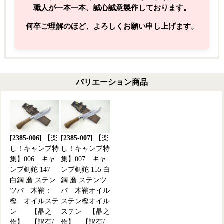
職人が一本一本、誠心誠意製作しております。
何卒ご理解のほど、よろしくお願い申し上げます。
バリエーション商品
[2385-006]
【楽
[2385-007]
【楽
し！キャンプ特
し！キャンプ特
集】006 キャ
集】007 キャ
ンプ剣鉈 147
ンプ剣鉈 155 白
白鋼 磨 ステン
鋼 磨 ステンツ
ツバ 木鞘：
バ 木鞘オイル
樫 オイルステ
ステン樫オイル
ン 【晶之
ステン 【晶之
作】 【訳有/
作】 【訳有/