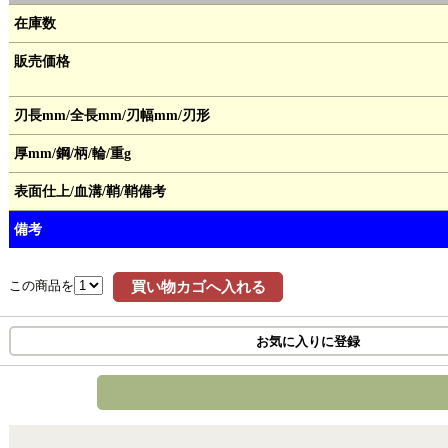
在庫数
販売価格
刃長mm/全長mm/刃幅mm/刃形
厚mm/鋼/柄/輪/重g
表面仕上/血溝/鞘/鞘備考
備考
この商品を
買い物カゴへ入れる
お気に入りに登録