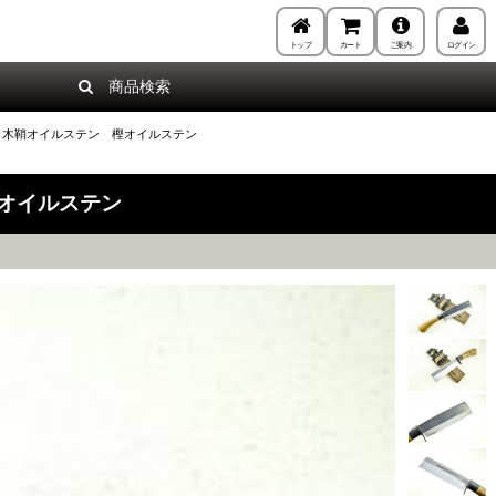
トップ
カート
ご案内
ログイン
商品検索
バ輪 木鞘オイルステン 樫オイルステン
樫オイルステン