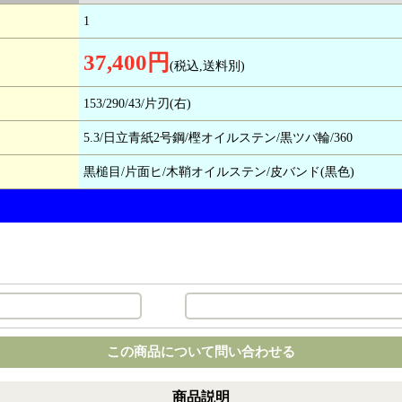
1
37,400円
(税込,送料別)
153/290/43/片刃(右)
5.3/日立青紙2号鋼/樫オイルステン/黒ツバ輪/360
黒槌目/片面ヒ/木鞘オイルステン/皮バンド(黒色)
この商品について問い合わせる
商品説明