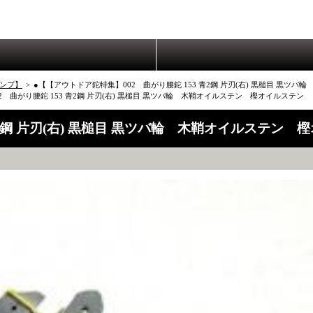
ンプ】
>
●【【アウトドア鉈特集】002 曲がり腰鉈 153 青2鋼 片刃(右) 黒槌目 黒ツ
 曲がり腰鉈 153 青2鋼 片刃(右) 黒槌目 黒ツバ輪 木鞘オイルステン 樫オイルステン
青2鋼 片刃(右) 黒槌目 黒ツバ輪 木鞘オイルステン 