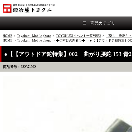
商品カテゴリ
HOME
>
Toyokuni_Mobile phone
>
TOYOKUNIイベント一覧VER2
>
【楽し！春夏キャ
HOME
>
Toyokuni_Mobile phone
>
◆◇本日の新着◇◆
>
●【【アウトドア鉈特集】002
●【【アウトドア鉈特集】002 曲がり腰鉈 153 
商品番号：23237-002