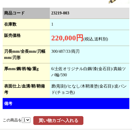
商品コード
23219-003
在庫数
1
販売価格
220,000円
(税込,送料別)
刃長mm/全長mm/刃幅
300/487/33/両刃
mm/刃形
厚mm/鋼/柄/輪/重g
6/土佐オリジナル白鋼/漆(金石目)/真鍮ツ
バ輪/590
表面仕上/血溝/鞘/鞘備
磨(彫刻)/ヒなし/木鞘漆塗(金石目)/皮バン
考
ド(チョコ色)
備考
この商品を
買い物カゴへ入れる