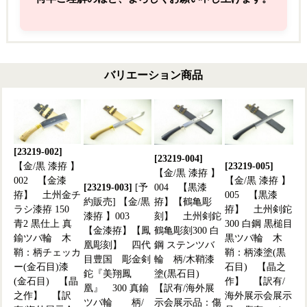
バリエーション商品
[23219-002]
[23219-004]
【金/黒 漆拵 】
[23219-005]
【金/黒 漆拵 】
002 【金漆
【金/黒 漆拵 】
[23219-003]
[予
004 【黒漆
拵】 土州金チ
005 【黒漆
約販売] 【金/黒
拵】【鶴亀彫
ラシ漆拵 150
拵】 土州剣鉈
漆拵 】003
刻】 土州剣鉈
青2 黒仕上 真
300 白鋼 黒槌目
【金漆拵】【鳳
鶴亀彫刻300 白
鍮ツバ輪 木
黒ツバ輪 木
凰彫刻】 四代
鋼 ステンツバ
鞘：柄チェッカ
鞘：柄漆塗(黒
目豊国 彫金剣
輪 柄/木鞘漆
ー(金石目)漆
石目) 【晶之
鉈『美翔鳳
塗(黒石目)
(金石目) 【晶
作】 【訳有/
凰』 300 真鍮
【訳有/海外展
之作】 【訳
海外展示会展示
ツバ輪 柄/
示会展示品：傷