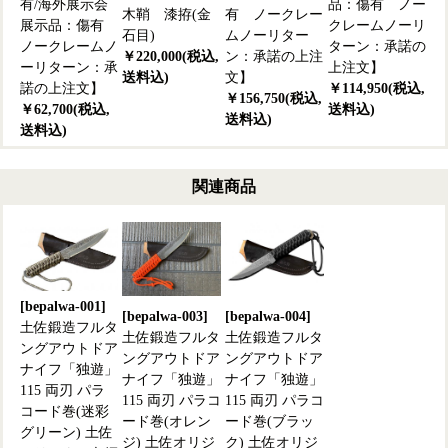
有/海外展示会
品：傷有 ノー
木鞘 漆拵(金
有 ノークレー
展示品：傷有
クレームノーリ
石目)
ムノーリター
ノークレームノ
ターン：承諾の
￥220,000(税込,
ン：承諾の上注
ーリターン：承
上注文】
送料込)
文】
諾の上注文】
￥114,950(税込,
￥156,750(税込,
￥62,700(税込,
送料込)
送料込)
送料込)
関連商品
[bepalwa-001]
[bepalwa-003]
[bepalwa-004]
土佐鍛造フルタ
土佐鍛造フルタ
土佐鍛造フルタ
ングアウトドア
ングアウトドア
ングアウトドア
ナイフ「独遊」
ナイフ「独遊」
ナイフ「独遊」
115 両刃 パラ
115 両刃 パラコ
115 両刃 パラコ
コード巻(迷彩
ード巻(オレン
ード巻(ブラッ
グリーン) 土佐
ジ) 土佐オリジ
ク) 土佐オリジ