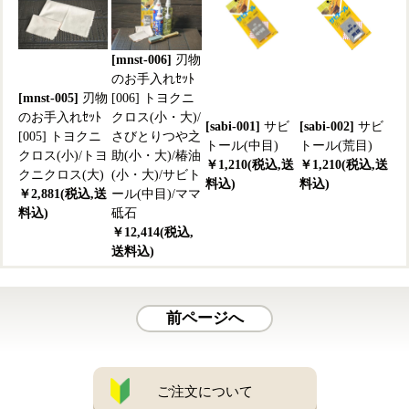
[mnst-006]
刃物
のお手入れｾｯﾄ
[mnst-005]
刃物
[006] トヨクニ
のお手入れｾｯﾄ
クロス(小・大)/
[sabi-001]
サビ
[sabi-002]
サビ
[005] トヨクニ
さびとりつや之
トール(中目)
トール(荒目)
クロス(小)/トヨ
助(小・大)/椿油
￥1,210(税込,送
￥1,210(税込,送
クニクロス(大)
(小・大)/サビト
料込)
料込)
￥2,881(税込,送
ール(中目)/ママ
料込)
砥石
￥12,414(税込,
送料込)
前ページへ
ご注文について