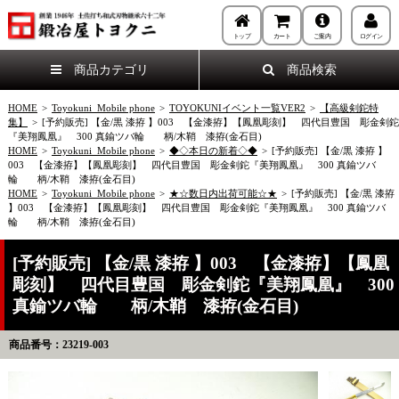
トップ
カート
ご案内
ログイン
商品カテゴリ
商品検索
HOME
>
Toyokuni_Mobile phone
>
TOYOKUNIイベント一覧VER2
>
【高級剣鉈特
集】
>
[予約販売] 【金/黒 漆拵 】003 【金漆拵】【鳳凰彫刻】 四代目豊国 彫金剣鉈
『美翔鳳凰』 300 真鍮ツバ輪 柄/木鞘 漆拵(金石目)
HOME
>
Toyokuni_Mobile phone
>
◆◇本日の新着◇◆
>
[予約販売] 【金/黒 漆拵 】
003 【金漆拵】【鳳凰彫刻】 四代目豊国 彫金剣鉈『美翔鳳凰』 300 真鍮ツバ
輪 柄/木鞘 漆拵(金石目)
HOME
>
Toyokuni_Mobile phone
>
★☆数日内出荷可能☆★
>
[予約販売] 【金/黒 漆拵
】003 【金漆拵】【鳳凰彫刻】 四代目豊国 彫金剣鉈『美翔鳳凰』 300 真鍮ツバ
輪 柄/木鞘 漆拵(金石目)
[予約販売] 【金/黒 漆拵 】003 【金漆拵】【鳳凰
彫刻】 四代目豊国 彫金剣鉈『美翔鳳凰』 300
真鍮ツバ輪 柄/木鞘 漆拵(金石目)
商品番号：23219-003