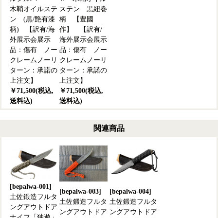
木鞘オイルステ
ステン 黒紐巻
ン (黒/艶有漆
柄 【豊國
柄) 【訳有/海
作】 【訳有/
外展示会展示
海外展示会展示
品：傷有 ノー
品：傷有 ノー
クレームノーリ
クレームノーリ
ターン：承諾の
ターン：承諾の
上注文】
上注文】
￥71,500(税込,
￥71,500(税込,
送料込)
送料込)
関連商品
[bepalwa-001]
[bepalwa-003]
[bepalwa-004]
土佐鍛造フルタ
土佐鍛造フルタ
土佐鍛造フルタ
ングアウトドア
ングアウトドア
ングアウトドア
ナイフ「独遊」