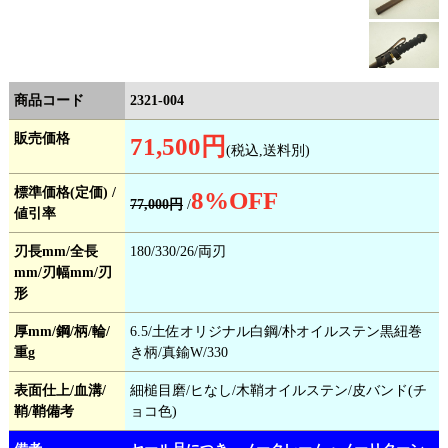
商品コード
2321-004
販売価格
71,500円
(税込,送料別)
標準価格(定価) /
8
%OFF
77,000円
/
値引率
刃長mm/全長
180/330/26/両刃
mm/刃幅mm/刃
形
厚mm/鋼/柄/輪/
6.5/土佐オリジナル白鋼/朴オイルステン黒紐巻
重g
き柄/真鍮W/330
表面仕上/血溝/
細槌目磨/ヒなし/木鞘オイルステン/皮バンド(チ
鞘/鞘備考
ョコ色)