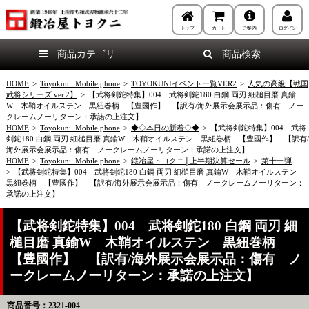
トップ
カート
ご案内
ログイン
商品カテゴリ
商品検索
HOME
>
Toyokuni_Mobile phone
>
TOYOKUNIイベント一覧VER2
>
人気の高級【戦国
武将シリーズ ver.2】
>
【武将剣鉈特集】004 武将剣鉈180 白鋼 両刃 細槌目磨 真鍮
W 木鞘オイルステン 黒紐巻柄 【豊國作】 【訳有/海外展示会展示品：傷有 ノー
クレームノーリターン：承諾の上注文】
HOME
>
Toyokuni_Mobile phone
>
◆◇本日の新着◇◆
>
【武将剣鉈特集】004 武将
剣鉈180 白鋼 両刃 細槌目磨 真鍮W 木鞘オイルステン 黒紐巻柄 【豊國作】 【訳有/
海外展示会展示品：傷有 ノークレームノーリターン：承諾の上注文】
HOME
>
Toyokuni_Mobile phone
>
鍛冶屋トヨクニ│上半期決算セール
>
第十一弾
>
【武将剣鉈特集】004 武将剣鉈180 白鋼 両刃 細槌目磨 真鍮W 木鞘オイルステン
黒紐巻柄 【豊國作】 【訳有/海外展示会展示品：傷有 ノークレームノーリターン：
承諾の上注文】
【武将剣鉈特集】004 武将剣鉈180 白鋼 両刃 細
槌目磨 真鍮W 木鞘オイルステン 黒紐巻柄
【豊國作】 【訳有/海外展示会展示品：傷有 ノ
ークレームノーリターン：承諾の上注文】
商品番号：2321-004