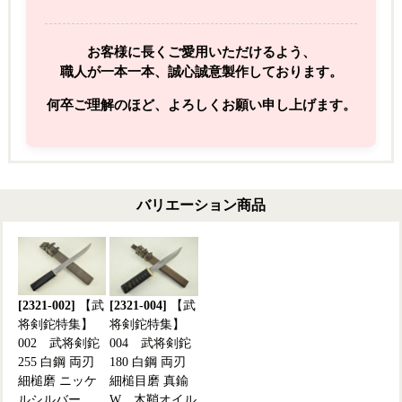
お客様に長くご愛用いただけるよう、
職人が一本一本、誠心誠意製作しております。
何卒ご理解のほど、よろしくお願い申し上げます。
バリエーション商品
[2321-002]
【武
[2321-004]
【武
将剣鉈特集】
将剣鉈特集】
002 武将剣鉈
004 武将剣鉈
255 白鋼 両刃
180 白鋼 両刃
細槌磨 ニッケ
細槌目磨 真鍮
ルシルバー
W 木鞘オイル