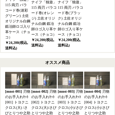
ナイフ「独遊」
ナイフ「独遊」
115 両刃 パラ
115 両刃 パラコ
115 両刃 パラコ
コード巻(迷彩
ード巻(オレン
ード巻(ブラッ
グリーン) 土佐
ジ) 土佐オリジ
ク) 土佐オリジ
オリジナル白鋼
ナル白鋼 鍛冶
ナル白鋼 鍛冶
鍛冶師ロゴ入り
師ロゴ入り革ケ
師ロゴ入り革ケ
革ケース（チョ
ース（チョコ）
ース（チョコ）
コ）
￥24,200(税込,
￥24,200(税込,
￥24,200(税込,
送料込)
送料込)
送料込)
オススメ商品
[mnst-001]
刃物
[mnst-002]
刃物
[mnst-003]
刃物
[mnst-004]
刃物
のお手入れｾｯﾄ
のお手入れｾｯﾄ
のお手入れｾｯﾄ
のお手入れｾｯﾄ
[001] トヨクニ
[002] トヨクニ
[003] トヨクニ
[004] トヨクニ
クロス(大) /さ
クロス(大)/さび
クロス(小)/さび
クロス(小)/さび
びとりつや之助
とりつや之助
とりつや之助
とりつや之助