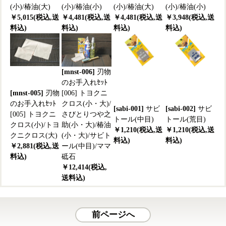
(小)/椿油(大)
(小)/椿油(小)
(小)/椿油(大)
(小)/椿油(小)
￥5,015(税込,送
￥4,481(税込,送
￥4,481(税込,送
￥3,948(税込,送
料込)
料込)
料込)
料込)
[mnst-006]
刃物
のお手入れｾｯﾄ
[mnst-005]
刃物
[006] トヨクニ
のお手入れｾｯﾄ
クロス(小・大)/
[sabi-001]
サビ
[sabi-002]
サビ
[005] トヨクニ
さびとりつや之
トール(中目)
トール(荒目)
クロス(小)/トヨ
助(小・大)/椿油
￥1,210(税込,送
￥1,210(税込,送
クニクロス(大)
(小・大)/サビト
料込)
料込)
￥2,881(税込,送
ール(中目)/ママ
料込)
砥石
￥12,414(税込,
送料込)
前ページへ