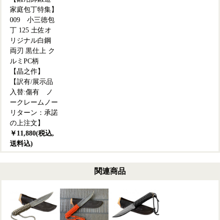
家庭包丁特集】
009 小三徳包
丁 125 土佐オ
リジナル白鋼
両刃 黒仕上 ク
ルミPC柄
【晶之作】
【訳有/展示品
入替:傷有 ノ
ークレームノー
リターン：承諾
の上注文】
￥11,880(税込,
送料込)
関連商品