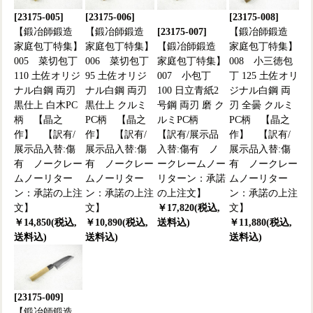
[23175-005]
[23175-006]
[23175-008]
【鍛冶師鍛造
【鍛冶師鍛造
[23175-007]
【鍛冶師鍛造
家庭包丁特集】
家庭包丁特集】
【鍛冶師鍛造
家庭包丁特集】
005 菜切包丁
006 菜切包丁
家庭包丁特集】
008 小三徳包
110 土佐オリジ
95 土佐オリジ
007 小包丁
丁 125 土佐オリ
ナル白鋼 両刃
ナル白鋼 両刃
100 日立青紙2
ジナル白鋼 両
黒仕上 白木PC
黒仕上 クルミ
号鋼 両刃 磨 ク
刃 全曇 クルミ
柄 【晶之
PC柄 【晶之
ルミPC柄
PC柄 【晶之
作】 【訳有/
作】 【訳有/
【訳有/展示品
作】 【訳有/
展示品入替:傷
展示品入替:傷
入替:傷有 ノ
展示品入替:傷
有 ノークレー
有 ノークレー
ークレームノー
有 ノークレー
ムノーリター
ムノーリター
リターン：承諾
ムノーリター
ン：承諾の上注
ン：承諾の上注
の上注文】
ン：承諾の上注
文】
文】
￥17,820(税込,
文】
￥14,850(税込,
￥10,890(税込,
送料込)
￥11,880(税込,
送料込)
送料込)
送料込)
[23175-009]
【鍛冶師鍛造