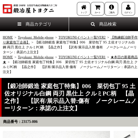
トップ
カート
ご案内
ログイン
商品カテゴリ
商品検索
HOME
>
Toyokuni_Mobile phone
>
TOYOKUNIイベント一覧VER2
>
【熟練鍛冶師手作
り家庭包丁企画】
>
【鍛冶師鍛造 家庭包丁特集】006 菜切包丁 95 土佐オリジナル白
鋼 両刃 黒仕上 クルミPC柄 【晶之作】 【訳有/展示品入替:傷有 ノークレームノーリ
ターン：承諾の上注文】
HOME
>
Toyokuni_Mobile phone
>
TOYOKUNIイベント一覧VER1
>
★本日の新着商品
★
>
【鍛冶師鍛造 家庭包丁特集】006 菜切包丁 95 土佐オリジナル白鋼 両刃 黒仕上 ク
ルミPC柄 【晶之作】 【訳有/展示品入替:傷有 ノークレームノーリターン：承諾の上
注文】
【鍛冶師鍛造 家庭包丁特集】006 菜切包丁 95 土
佐オリジナル白鋼 両刃 黒仕上 クルミPC柄 【晶
之作】 【訳有/展示品入替:傷有 ノークレームノ
ーリターン：承諾の上注文】
商品番号：23175-006