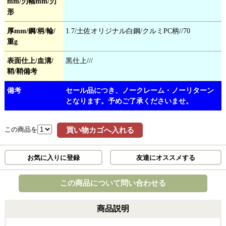
mm/刃幅mm/刃
形
厚mm/鋼/柄/輪/
1.7/土佐オリジナル白鋼/クルミPC柄//70
重g
表面仕上/血溝/
黒仕上///
鞘/鞘備考
備考
セール品につき、ノークレーム・ノーリターン
となります。予めご了承くださいませ。
この商品を
買い物カゴへ入れる
お気に入りに登録
友達にオススメする
この商品について問い合わせる
商品説明