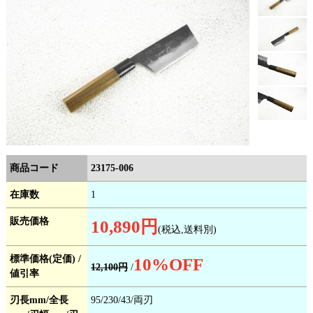
商品コード
23175-006
在庫数
1
販売価格
10,890円
(税込,送料別)
標準価格(定価) /
10
%OFF
12,100円
/
値引率
刃長mm/全長
95/230/43/両刃