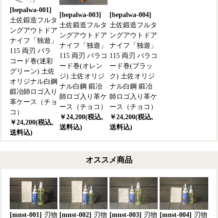
[bepalwa-001]
[bepalwa-003]
[bepalwa-004]
土佐鍛造フルタ
土佐鍛造フルタ
土佐鍛造フルタ
ングアウトドア
ングアウトドア
ングアウトドア
ナイフ「独遊」
ナイフ「独遊」
ナイフ「独遊」
115 両刃 パラ
115 両刃 パラコ
115 両刃 パラコ
コード巻(迷彩
ード巻(オレン
ード巻(ブラッ
グリーン) 土佐
ジ) 土佐オリジ
ク) 土佐オリジ
オリジナル白鋼
ナル白鋼 鍛冶
ナル白鋼 鍛冶
鍛冶師ロゴ入り
師ロゴ入り革ケ
師ロゴ入り革ケ
革ケース（チョ
ース（チョコ）
ース（チョコ）
コ）
￥24,200(税込,
￥24,200(税込,
￥24,200(税込,
送料込)
送料込)
送料込)
オススメ商品
[mnst-001]
刃物
[mnst-002]
刃物
[mnst-003]
刃物
[mnst-004]
刃物