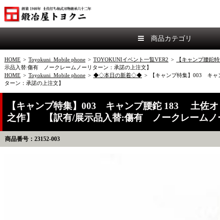
商品カテゴリ
HOME
>
Toyokuni_Mobile phone
>
TOYOKUNIイベント一覧VER2
>
【キャンプ腰鉈特
示品入替:傷有 ノークレームノーリターン：承諾の上注文】
HOME
>
Toyokuni_Mobile phone
>
◆◇本日の新着◇◆
>
【キャンプ特集】003 キャ
ターン：承諾の上注文】
【キャンプ特集】003 キャンプ腰鉈 183 土佐オ
之作】 【訳有/展示品入替:傷有 ノークレーム
商品番号：23152-003