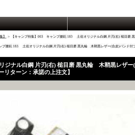
集】
>
【キャンプ特集】003 キャンプ腰鉈 183 土佐オリジナル白鋼 片刃(右) 槌目磨
ンプ腰鉈 183 土佐オリジナル白鋼 片刃(右) 槌目磨 黒丸輪 木鞘黒レザー(合皮)バン
リジナル白鋼 片刃(右) 槌目磨 黒丸輪 木鞘黒レザ
ノーリターン：承諾の上注文】