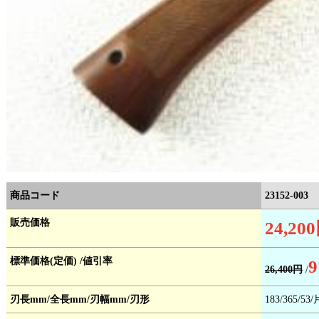
商品コード
23152-003
販売価格
24,20
標準価格(定価) /値引率
9
26,400円
/
刃長mm/全長mm/刃幅mm/刃形
183/365/53