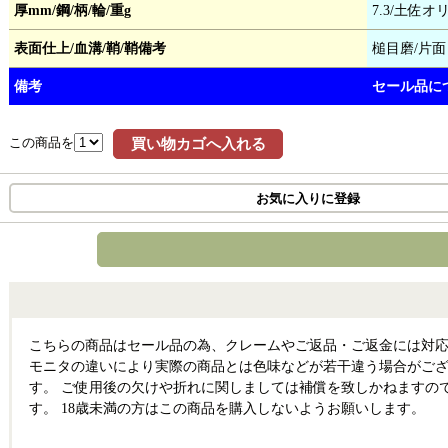
厚mm/鋼/柄/輪/重g
7.3/土佐
表面仕上/血溝/鞘/鞘備考
槌目磨/片面
備考
セール品に
この商品を
買い物カゴへ入れる
お気に入りに登録
こちらの商品はセール品の為、クレームやご返品・ご返金には対応
モニタの違いにより実際の商品とは色味などが若干違う場合がござ
す。 ご使用後の欠けや折れに関しましては補償を致しかねますの
す。 18歳未満の方はこの商品を購入しないようお願いします。