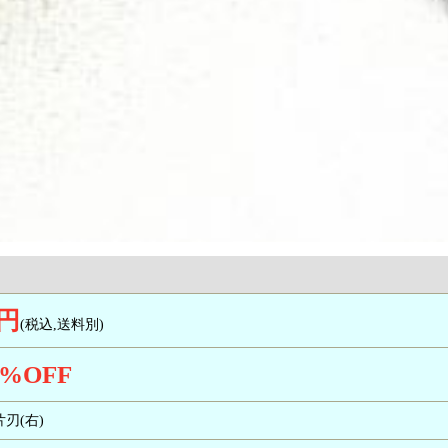
0円
(税込,送料別)
%OFF
/片刃(右)