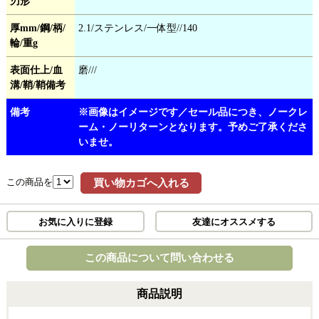
刃形
厚mm/鋼/柄/
2.1/ステンレス/一体型//140
輪/重g
表面仕上/血
磨///
溝/鞘/鞘備考
備考
※画像はイメージです／セール品につき、ノークレ
ーム・ノーリターンとなります。予めご了承くださ
いませ。
この商品を
買い物カゴへ入れる
お気に入りに登録
友達にオススメする
この商品について問い合わせる
商品説明