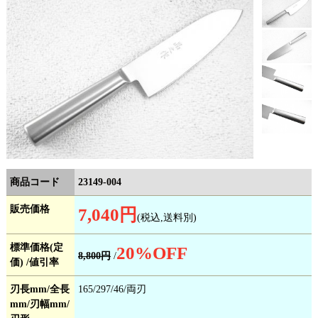
商品コード
23149-004
販売価格
7,040円
(税込,送料別)
標準価格(定
20
%OFF
8,800円
/
価) /値引率
刃長mm/全長
165/297/46/両刃
mm/刃幅mm/