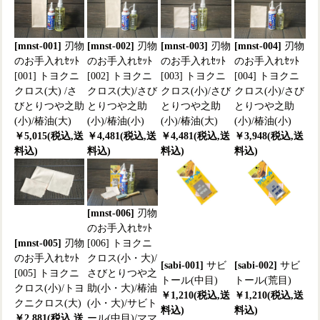
[mnst-001]
刃物
[mnst-002]
刃物
[mnst-003]
刃物
[mnst-004]
刃物
のお手入れｾｯﾄ
のお手入れｾｯﾄ
のお手入れｾｯﾄ
のお手入れｾｯﾄ
[001] トヨクニ
[002] トヨクニ
[003] トヨクニ
[004] トヨクニ
クロス(大) /さ
クロス(大)/さび
クロス(小)/さび
クロス(小)/さび
びとりつや之助
とりつや之助
とりつや之助
とりつや之助
(小)/椿油(大)
(小)/椿油(小)
(小)/椿油(大)
(小)/椿油(小)
￥5,015(税込,送
￥4,481(税込,送
￥4,481(税込,送
￥3,948(税込,送
料込)
料込)
料込)
料込)
[mnst-006]
刃物
のお手入れｾｯﾄ
[mnst-005]
刃物
[006] トヨクニ
のお手入れｾｯﾄ
クロス(小・大)/
[sabi-001]
サビ
[sabi-002]
サビ
[005] トヨクニ
さびとりつや之
トール(中目)
トール(荒目)
クロス(小)/トヨ
助(小・大)/椿油
￥1,210(税込,送
￥1,210(税込,送
クニクロス(大)
(小・大)/サビト
料込)
料込)
￥2,881(税込,送
ール(中目)/ママ