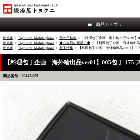
商品カテゴリ
HOME
>
Toyokuni_Mobile phone
>
母の日特集
>
【料理包丁企画 海外輸出品ver01
HOME
>
Toyokuni_Mobile phone
>
◆◇本日の新着◇◆
>
【料理包丁企画 海外輸出品v
HOME
>
Toyokuni_Mobile phone
>
包丁特集
>
【料理包丁企画 海外輸出品ver01】
【料理包丁企画 海外輸出品ver01】005包丁
商品番号：23147-005