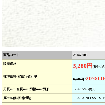
商品コード
23147-005
販売価格
5,280円
(税込,送
標準価格(定価) /値引率
20
%OF
6,600円
/
刃長mm/全長mm/刃幅mm/刃形
175/295/45/両刃
厚mm/鋼/柄/輪/重g
1.8/STAINLESS ST