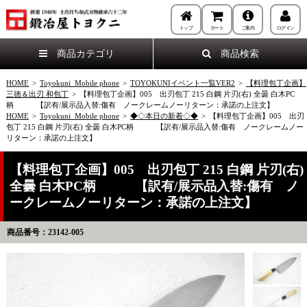
トップ
カート
ご案内
ログイン
商品カテゴリ
商品検索
HOME
>
Toyokuni_Mobile phone
>
TOYOKUNIイベント一覧VER2
>
【料理包丁企画】
三徳＆出刃 和包丁
>
【料理包丁企画】005 出刃包丁 215 白鋼 片刃(右) 全曇 白木PC
柄 【訳有/展示品入替:傷有 ノークレームノーリターン：承諾の上注文】
HOME
>
Toyokuni_Mobile phone
>
◆◇本日の新着◇◆
>
【料理包丁企画】005 出刃
包丁 215 白鋼 片刃(右) 全曇 白木PC柄 【訳有/展示品入替:傷有 ノークレームノー
リターン：承諾の上注文】
【料理包丁企画】005 出刃包丁 215 白鋼 片刃(右)
全曇 白木PC柄 【訳有/展示品入替:傷有 ノ
ークレームノーリターン：承諾の上注文】
商品番号：23142-005