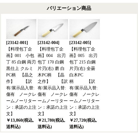
バリエーション商品
[23142-001]
[23142-004]
[23142-005]
【料理包丁企
【料理包丁企
【料理包丁企
画】001 小包
画】004 出刃
画】005 出刃
丁 85 白鋼 両刃
包丁 170 白鋼
包丁 215 白鋼
黒仕上 クルミ
片刃(右) 磨 白
片刃(右) 全曇
PC柄 【晶之
木PC柄 【晶
白木PC
作】 【訳
之作】 【訳
柄 【訳
有/展示品入替:
有/展示品入替:
有/展示品入替:
傷有 ノークレ
傷有 ノークレ
傷有 ノークレ
ームノーリター
ームノーリター
ームノーリター
ン：承諾の上注
ン：承諾の上注
ン：承諾の上注
文】
文】
文】
￥13,860(税込,
￥21,780(税込,
￥27,720(税込,
送料込)
送料込)
送料込)