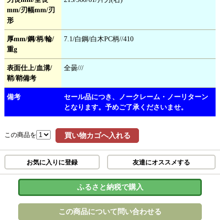
mm/刃幅mm/刃
形
厚mm/鋼/柄/輪/
7.1/白鋼/白木PC柄//410
重g
表面仕上/血溝/
全曇///
鞘/鞘備考
備考
セール品につき、ノークレーム・ノーリターン
となります。予めご了承くださいませ。
この商品を
買い物カゴへ入れる
お気に入りに登録
友達にオススメする
ふるさと納税で購入
この商品について問い合わせる