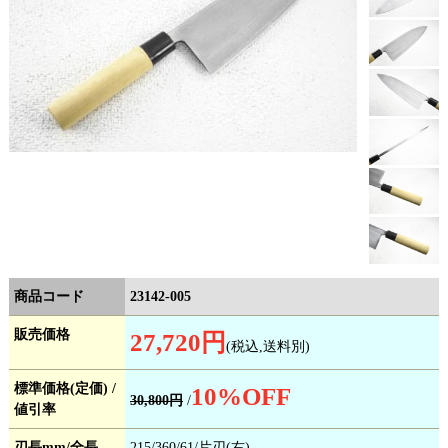
商品コード
23142-005
販売価格
27,720円
(税込,送料別)
標準価格(定価) /
10
%OFF
30,800円
/
値引率
刃長mm/全長
215/360/61/片刃(右)