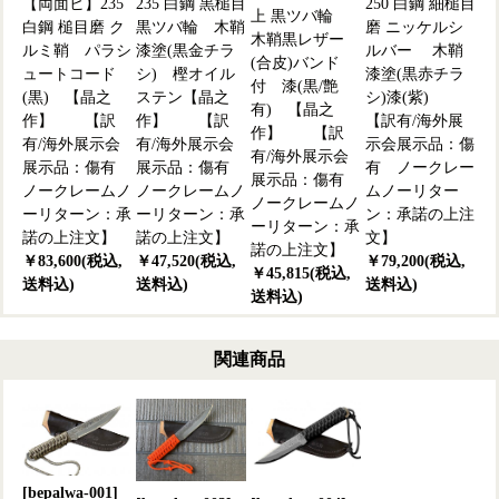
【両面ヒ】235
235 白鋼 黒槌目
250 白鋼 細槌目
上 黒ツバ輪
白鋼 槌目磨 ク
黒ツバ輪 木鞘
磨 ニッケルシ
木鞘黒レザー
ルミ鞘 パラシ
漆塗(黒金チラ
ルバー 木鞘
(合皮)バンド
ュートコード
シ) 樫オイル
漆塗(黒赤チラ
付 漆(黒/艶
(黒) 【晶之
ステン【晶之
シ)漆(紫)
有) 【晶之
作】 【訳
作】 【訳
【訳有/海外展
作】 【訳
有/海外展示会
有/海外展示会
示会展示品：傷
有/海外展示会
展示品：傷有
展示品：傷有
有 ノークレー
展示品：傷有
ノークレームノ
ノークレームノ
ムノーリター
ノークレームノ
ーリターン：承
ーリターン：承
ン：承諾の上注
ーリターン：承
諾の上注文】
諾の上注文】
文】
諾の上注文】
￥83,600(税込,
￥47,520(税込,
￥79,200(税込,
￥45,815(税込,
送料込)
送料込)
送料込)
送料込)
関連商品
[bepalwa-001]