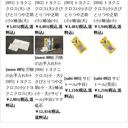
[001] トヨクニ
[002] トヨクニ
[003] トヨクニ
[004] トヨクニ
クロス(大) /さ
クロス(大)/さび
クロス(小)/さび
クロス(小)/さび
びとりつや之助
とりつや之助
とりつや之助
とりつや之助
(小)/椿油(大)
(小)/椿油(小)
(小)/椿油(大)
(小)/椿油(小)
￥5,015(税込,送
￥4,481(税込,送
￥4,481(税込,送
￥3,948(税込,送
料込)
料込)
料込)
料込)
[mnst-006]
刃物
のお手入れｾｯﾄ
[mnst-005]
刃物
[006] トヨクニ
のお手入れｾｯﾄ
クロス(小・大)/
[sabi-001]
サビ
[sabi-002]
サビ
[005] トヨクニ
さびとりつや之
トール(中目)
トール(荒目)
クロス(小)/トヨ
助(小・大)/椿油
￥1,210(税込,送
￥1,210(税込,送
クニクロス(大)
(小・大)/サビト
料込)
料込)
￥2,881(税込,送
ール(中目)/ママ
料込)
砥石
￥12,414(税込,
送料込)