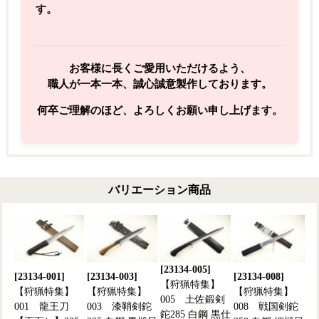
す。
お客様に長くご愛用いただけるよう、
職人が一本一本、誠心誠意製作しております。
何卒ご理解のほど、よろしくお願い申し上げます。
バリエーション商品
[23134-005]
[23134-001]
[23134-003]
[23134-008]
【狩猟特集】
【狩猟特集】
【狩猟特集】
【狩猟特集】
005 土佐鍛剣
001 龍王刀
003 漆鞘剣鉈
008 戦国剣鉈
鉈285 白鋼 黒仕