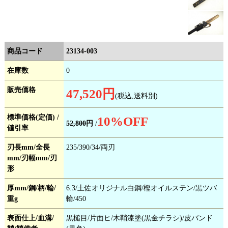
商品コード
23134-003
在庫数
0
販売価格
47,520円
(税込,送料別)
標準価格(定価) /
10
%OFF
52,800円
/
値引率
刃長mm/全長
235/390/34/両刃
mm/刃幅mm/刃
形
厚mm/鋼/柄/輪/
6.3/土佐オリジナル白鋼/樫オイルステン/黒ツバ
重g
輪/450
表面仕上/血溝/
黒槌目/片面ヒ/木鞘漆塗(黒金チラシ)/皮バンド