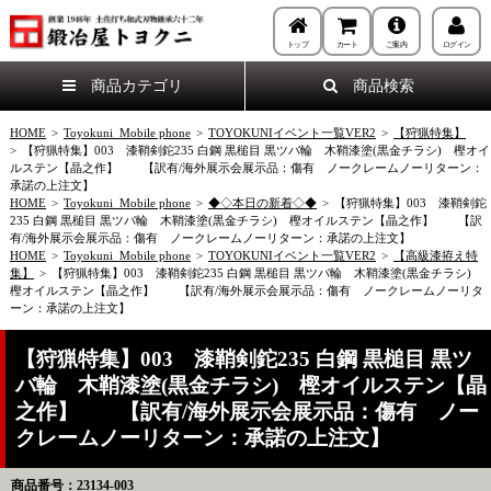
トップ
カート
ご案内
ログイン
商品カテゴリ
商品検索
HOME
>
Toyokuni_Mobile phone
>
TOYOKUNIイベント一覧VER2
>
【狩猟特集】
>
【狩猟特集】003 漆鞘剣鉈235 白鋼 黒槌目 黒ツバ輪 木鞘漆塗(黒金チラシ) 樫オイ
ルステン【晶之作】 【訳有/海外展示会展示品：傷有 ノークレームノーリターン：
承諾の上注文】
HOME
>
Toyokuni_Mobile phone
>
◆◇本日の新着◇◆
>
【狩猟特集】003 漆鞘剣鉈
235 白鋼 黒槌目 黒ツバ輪 木鞘漆塗(黒金チラシ) 樫オイルステン【晶之作】 【訳
有/海外展示会展示品：傷有 ノークレームノーリターン：承諾の上注文】
HOME
>
Toyokuni_Mobile phone
>
TOYOKUNIイベント一覧VER2
>
【高級漆拵え特
集】
>
【狩猟特集】003 漆鞘剣鉈235 白鋼 黒槌目 黒ツバ輪 木鞘漆塗(黒金チラシ)
樫オイルステン【晶之作】 【訳有/海外展示会展示品：傷有 ノークレームノーリタ
ーン：承諾の上注文】
【狩猟特集】003 漆鞘剣鉈235 白鋼 黒槌目 黒ツ
バ輪 木鞘漆塗(黒金チラシ) 樫オイルステン【晶
之作】 【訳有/海外展示会展示品：傷有 ノー
クレームノーリターン：承諾の上注文】
商品番号：23134-003