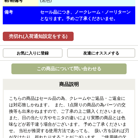
鞘/鞘備考
(黒色)
備考
セール品につき、ノークレーム・ノーリターン
となります。予めご了承くださいませ。
売切れ(入荷通知設定をする)
お気に入りに登録
友達にオススメする
この商品について問い合わせる
商品説明
こちらの商品はセール品の為、クレームやご返品・ご返金に
は対応致しかねます。 また、1点限りの商品の為パーツの交
換等も出来かねますので、ご了承の上ご購入くださいませ。
また、日の当たり方やモニタの違いにより実際の商品とは色
味などが若干違う場合がございます。 予めご了承くださいま
せ。 当社が推奨する使用方法であっても、 扱い方を誤れば刃
が欠けたり、折れたりすることがございます。 ご使用後の欠