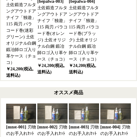
[bepalwa-003]
[bepalwa-004]
土佐鍛造フルタ
土佐鍛造フルタ
土佐鍛造フルタ
ングアウトドア
ングアウトドア
ングアウトドア
ナイフ「独遊」
ナイフ「独遊」
ナイフ「独遊」
115 両刃 パラ
115 両刃 パラコ
115 両刃 パラコ
コード巻(迷彩
ード巻(オレン
ード巻(ブラッ
グリーン) 土佐
ジ) 土佐オリジ
ク) 土佐オリジ
オリジナル白鋼
ナル白鋼 鍛冶
ナル白鋼 鍛冶
鍛冶師ロゴ入り
師ロゴ入り革ケ
師ロゴ入り革ケ
革ケース（チョ
ース（チョコ）
ース（チョコ）
コ）
￥24,200(税込,
￥24,200(税込,
￥24,200(税込,
送料込)
送料込)
送料込)
オススメ商品
[mnst-001]
刃物
[mnst-002]
刃物
[mnst-003]
刃物
[mnst-004]
刃物
のお手入れｾｯﾄ
のお手入れｾｯﾄ
のお手入れｾｯﾄ
のお手入れｾｯﾄ