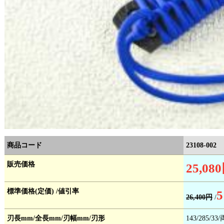
商品コード
23108-002
販売価格
25,08
標準価格(定価) /値引率
5
26,400円
/
刃長mm/全長mm/刃幅mm/刃形
143/285/33