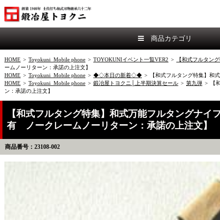
商品カテゴリ
HOME
>
Toyokuni_Mobile phone
>
TOYOKUNIイベント一覧VER2
>
【和式フルタング
ームノーリターン：承諾の上注文】
HOME
>
Toyokuni_Mobile phone
>
◆◇本日の新着◇◆
>
【和式フルタング特集】和式
HOME
>
Toyokuni_Mobile phone
>
鍛冶屋トヨクニ│上半期決算セール
>
第九弾
>
【
ン：承諾の上注文】
【和式フルタング特集】和式万能フルタングナイフ角型
有 ノークレームノーリターン：承諾の上注文】
商品番号：23108-002