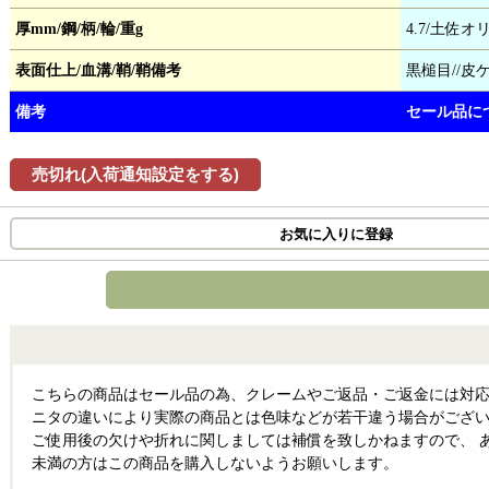
厚mm/鋼/柄/輪/重g
4.7/土佐
表面仕上/血溝/鞘/鞘備考
黒槌目//皮ケ
備考
セール品に
売切れ(入荷通知設定をする)
お気に入りに登録
こちらの商品はセール品の為、クレームやご返品・ご返金には対応
ニタの違いにより実際の商品とは色味などが若干違う場合がござい
ご使用後の欠けや折れに関しましては補償を致しかねますので、 あ
未満の方はこの商品を購入しないようお願いします。