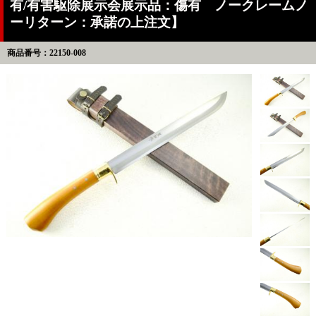
有/有害駆除展示会展示品：傷有 ノークレームノ
ーリターン：承諾の上注文】
商品番号：22150-008