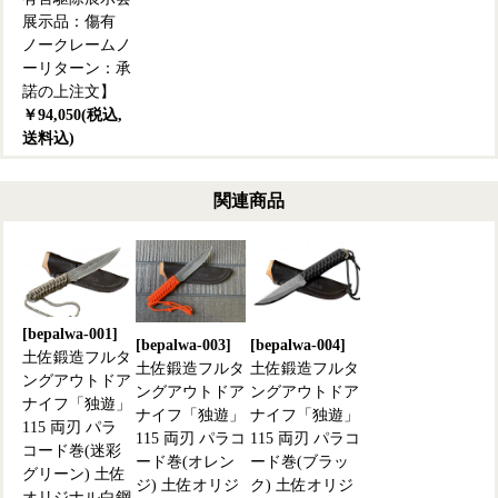
展示品：傷有
ノークレームノ
ーリターン：承
諾の上注文】
￥94,050(税込,
送料込)
関連商品
[bepalwa-001]
[bepalwa-003]
[bepalwa-004]
土佐鍛造フルタ
土佐鍛造フルタ
土佐鍛造フルタ
ングアウトドア
ングアウトドア
ングアウトドア
ナイフ「独遊」
ナイフ「独遊」
ナイフ「独遊」
115 両刃 パラ
115 両刃 パラコ
115 両刃 パラコ
コード巻(迷彩
ード巻(オレン
ード巻(ブラッ
グリーン) 土佐
ジ) 土佐オリジ
ク) 土佐オリジ
オリジナル白鋼