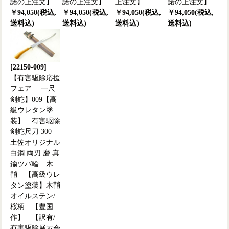
諾の上注文】
諾の上注文】
上注文】
諾の上注文】
￥94,050(税込,
￥94,050(税込,
￥94,050(税込,
￥94,050(税込,
送料込)
送料込)
送料込)
送料込)
[22150-009]
【有害駆除応援
フェア 一尺
剣鉈】009【高
級ウレタン塗
装】 有害駆除
剣鉈尺刀 300
土佐オリジナル
白鋼 両刃 磨 真
鍮ツバ輪 木
鞘 【高級ウレ
タン塗装】木鞘
オイルステン/
桜柄 【豊国
作】 【訳有/
有害駆除展示会