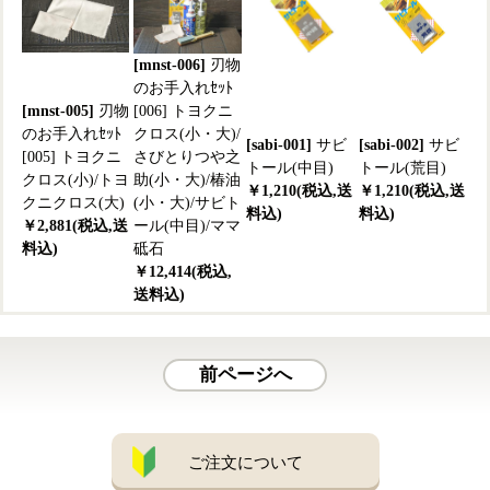
[mnst-006]
刃物
のお手入れｾｯﾄ
[mnst-005]
刃物
[006] トヨクニ
のお手入れｾｯﾄ
クロス(小・大)/
[sabi-001]
サビ
[sabi-002]
サビ
[005] トヨクニ
さびとりつや之
トール(中目)
トール(荒目)
クロス(小)/トヨ
助(小・大)/椿油
￥1,210(税込,送
￥1,210(税込,送
クニクロス(大)
(小・大)/サビト
料込)
料込)
￥2,881(税込,送
ール(中目)/ママ
料込)
砥石
￥12,414(税込,
送料込)
前ページへ
ご注文について