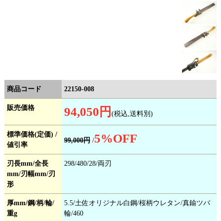
商品コード
22150-008
販売価格
94,050円
(税込,送料別)
標準価格(定価) /
5
%OFF
99,000円
/
値引率
刃長mm/全長
298/480/28/両刃
mm/刃幅mm/刃
形
厚mm/鋼/柄/輪/
5.5/土佐オリジナル白鋼/桜柄ウレタン/真鍮ツバ
重g
輪/460