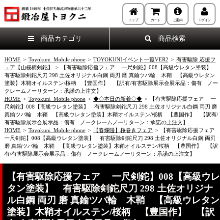
トップ
カート
ご案内
ログイン
商品カテゴリ
商品検索
HOME
>
Toyokuni_Mobile phone
>
TOYOKUNIイベント一覧VER2
>
有害駆除 応援フ
ェア【山桜柄剣鉈】
>
【有害駆除応援フェア 一尺剣鉈】008【高級ウレタン塗装】
有害駆除剣鉈尺刀 298 土佐オリジナル白鋼 両刃 磨 真鍮ツバ輪 木鞘 【高級ウレタン
塗装】木鞘オイルステン/桜柄 【豊国作】 【訳有/有害駆除展示会展示品：傷有 ノー
クレームノーリターン：承諾の上注文】
HOME
>
Toyokuni_Mobile phone
>
◆◇本日の新着◇◆
>
【有害駆除応援フェア 一
尺剣鉈】008【高級ウレタン塗装】 有害駆除剣鉈尺刀 298 土佐オリジナル白鋼 両刃 磨
真鍮ツバ輪 木鞘 【高級ウレタン塗装】木鞘オイルステン/桜柄 【豊国作】 【訳有/
有害駆除展示会展示品：傷有 ノークレームノーリターン：承諾の上注文】
HOME
>
Toyokuni_Mobile phone
>
【春爛漫】桜巻きフェア
>
【有害駆除応援フェア
一尺剣鉈】008【高級ウレタン塗装】 有害駆除剣鉈尺刀 298 土佐オリジナル白鋼 両刃
磨 真鍮ツバ輪 木鞘 【高級ウレタン塗装】木鞘オイルステン/桜柄 【豊国作】 【訳
有/有害駆除展示会展示品：傷有 ノークレームノーリターン：承諾の上注文】
【有害駆除応援フェア 一尺剣鉈】008【高級ウレ
タン塗装】 有害駆除剣鉈尺刀 298 土佐オリジナ
ル白鋼 両刃 磨 真鍮ツバ輪 木鞘 【高級ウレタン
塗装】木鞘オイルステン/桜柄 【豊国作】 【訳