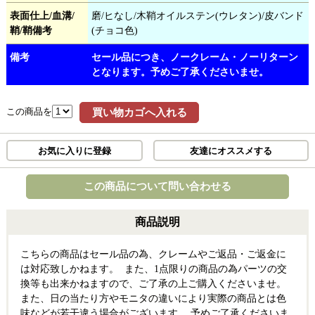
表面仕上/血溝/
磨/ヒなし/木鞘オイルステン(ウレタン)/皮バンド
鞘/鞘備考
(チョコ色)
備考
セール品につき、ノークレーム・ノーリターン
となります。予めご了承くださいませ。
この商品を
買い物カゴへ入れる
お気に入りに登録
友達にオススメする
この商品について問い合わせる
商品説明
こちらの商品はセール品の為、クレームやご返品・ご返金に
は対応致しかねます。 また、1点限りの商品の為パーツの交
換等も出来かねますので、ご了承の上ご購入くださいませ。
また、日の当たり方やモニタの違いにより実際の商品とは色
味などが若干違う場合がございます。 予めご了承くださいま