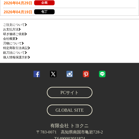
ご注文について
お支払方法
研ぎ修繕ご依頼
会社概要
刃物について
特定商取引法表記
銃刀法について
個人情報保護方針
PCサイト
GLOBAL SITE
有限会社 トヨクニ
〒783-0071 高知県南国市亀岩728-2
T6490002011874