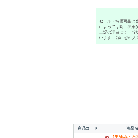
セール・特価商品は
によっては既に在庫
上記の理由にて、当
います。 誠に恐れ
対象の商品が存在
対象の商品が存在
対象の商品が存在
商品コード
商品
【黒漆拵：有