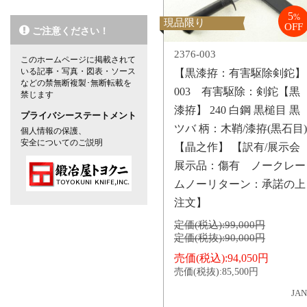
5
%
現品限り
OFF
ご注意ください！
2376-003
このホームページに掲載されて
いる記事・写真・図表・ソース
【黒漆拵：有害駆除剣鉈】
などの禁無断複製･無断転載を
003 有害駆除：剣鉈【黒
禁じます
漆拵】 240 白鋼 黒槌目 黒
プライバシーステートメント
ツバ 柄：木鞘/漆拵(黒石目)
個人情報の保護、
安全についてのご説明
【晶之作】 【訳有/展示会
展示品：傷有 ノークレー
ムノーリターン：承諾の上
注文】
定価(税込):
99,000円
定価(税抜):
90,000円
売価(税込):
94,050円
売価(税抜):
85,500円
JAN