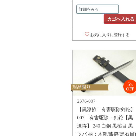
詳細をみる
カゴへ入れる
お気に入りに登録する
5
%
現品限り
OFF
2376-007
【黒漆拵：有害駆除剣鉈】
007 有害駆除：剣鉈【黒
漆拵】 240 白鋼 黒槌目 黒
ツバ 柄：木鞘/漆拵(黒石目)