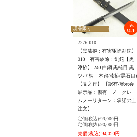
5
%
現品限り
OFF
2376-010
【黒漆拵：有害駆除剣鉈】
010 有害駆除：剣鉈【黒
漆拵】 240 白鋼 黒槌目 黒
ツバ 柄：木鞘/漆拵(黒石目)
【晶之作】 【訳有/展示会
展示品：傷有 ノークレー
ムノーリターン：承諾の上
注文】
定価(税込):
99,000円
定価(税抜):
90,000円
売価(税込):
94,050円