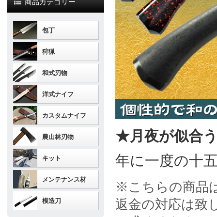
商品カテゴリー
包丁
狩猟
和式刃物
洋式ナイフ
カスタムナイフ
★月夜が似合
農山林刃物
年に一度の十
キット
メンテナンス材
※こちらの商品
模造刀
返金の対応は致