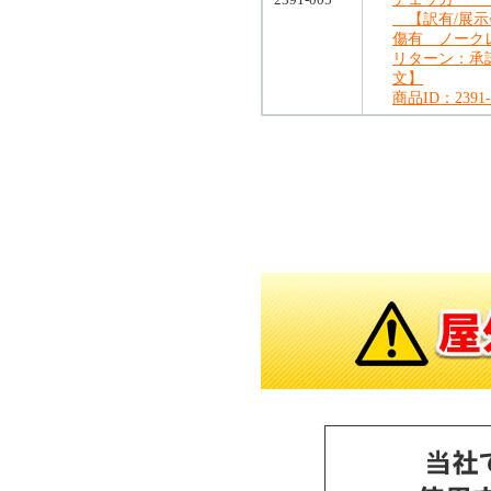
【訳有/展示
傷有 ノーク
リターン：承
文】
商品ID：2391-
対象の商品が存在