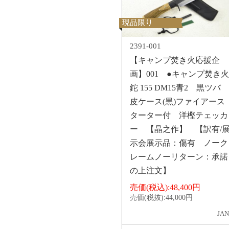
現品限り
2391-001
【キャンプ焚き火応援企
画】001 ●キャンプ焚き火
鉈 155 DM15青2 黒ツバ
皮ケース(黒)ファイアース
ターター付 洋樫テェッカ
ー 【晶之作】 【訳有/
示会展示品：傷有 ノーク
レームノーリターン：承諾
の上注文】
売価(税込):
48,400円
売価(税抜):
44,000円
JAN