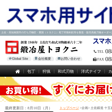
土佐・高知南国市の打ち刃物匠・豊国（トヨクニ）庖丁狩猟剣鉈等を製造・販売高級刃物オーダー大歓迎！電話
08
TEL
08
Global Site
会社概要
お問い合わせ
FAX
包丁
狩猟
和式刃物
洋式ナイフ
最終更新日：8月10日（月）
トップページ
>企画>
土佐鍛造 十五