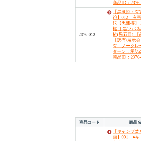
商品ID：2376-
【黒漆拵：有
鉈】012 有
鉈【黒漆拵】 2
槌目 黒ツバ 
2376-012
拵(黒石目) 
【訳有/展示
有 ノークレ
ターン：承諾
商品ID：2376-
対象の商品が存在
対象の商品が存在
商品コード
商品
【キャンプ焚
画】001 ●