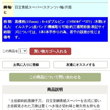
鋼/輪/
日立青紙スーパー/ステンツバ輪/片面
ヒ
柄/鞘/
黒檀柄(135mm)：8×4ダブルピン（ﾆｯｹﾙｼﾙﾊﾞｰ*ｽﾃﾝ）/木鞘(オ
名入/
イルステン)皮バンド/機械彫り可能/約三週間前後/表記サイ
納期/
ズについては、1本1本手作りの為、若干の誤差が生じま
備考
す。
この商品を
買い物カゴへ入れる
お気に入りに登録
友達にオススメする
この商品について問い合わせる
商品説明
「土佐鍛剣鉈黒獅子刀」 日立安鋼青紙スーパーを古式に習い
土佐鍛造された刀身は驚くべき強さ切れ味と耐久性を持ち合