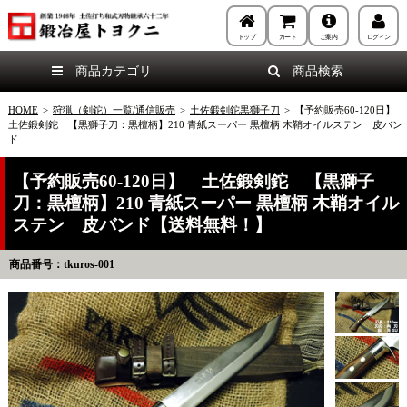
トップ
カート
ご案内
ログイン
商品カテゴリ
商品検索
HOME
>
狩猟（剣鉈）一覧/通信販売
>
土佐鍛剣鉈黒獅子刀
>
【予約販売60-120日】
土佐鍛剣鉈 【黒獅子刀：黒檀柄】210 青紙スーパー 黒檀柄 木鞘オイルステン 皮バン
ド
【予約販売60-120日】 土佐鍛剣鉈 【黒獅子
刀：黒檀柄】210 青紙スーパー 黒檀柄 木鞘オイル
ステン 皮バンド【送料無料！】
商品番号：tkuros-001