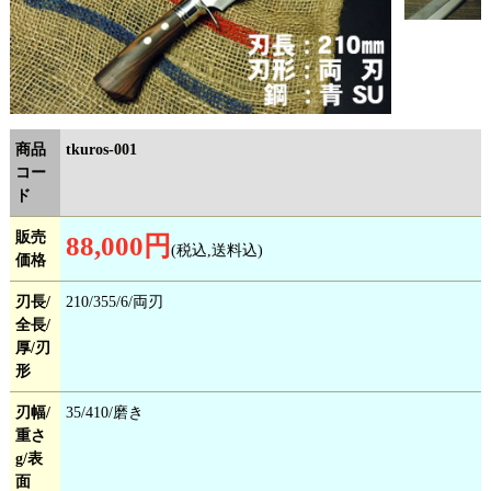
商品
tkuros-001
コー
ド
販売
88,000円
(税込,送料込)
価格
刃長/
210/355/6/両刃
全長/
厚/刃
形
刃幅/
35/410/磨き
重さ
g/表
面