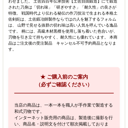
わせました。 土佐四百年伝承技術【土佐自由鍛造】にて鍛造
された刀身は「切れ味」「研ぎやすさ」「耐久性」の良さが
特徴。 戦国時代より伝わる秘伝の作刀技法で生まれる本格土
佐剣鉈は、土佐鍛冶師製作ならではの人を魅了するフォルム
は、 山野で見せる抜群の切れ味は高い人気を呼んでいる逸品
です。 柄には、高級木材黒檀を使用し落ち着いた色合いが、
刃物を引き立て持ちやすく、耐久性にも優れています。 本商
品はご注文後の受注製品 キャンセル不可予約商品となりま
す。
★ ご購入前のご案内
（必ずご確認ください）
当店の商品は、一本一本を職人が手作業で製造する
和式刃物です。
インターネット販売用の商品は、製造後に撮影を行
い、商品名・説明文を付けて順次掲載しておりま