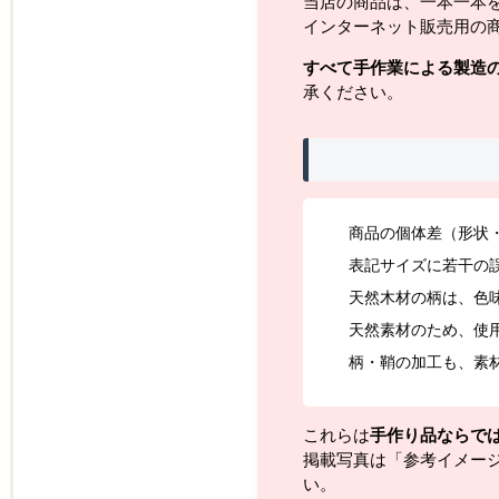
当店の商品は、一本一本
インターネット販売用の
すべて手作業による製造
承ください。
商品の個体差（形状
表記サイズに若干の
天然木材の柄は、色
天然素材のため、使
柄・鞘の加工も、素
これらは
手作り品ならで
掲載写真は「参考イメー
い。