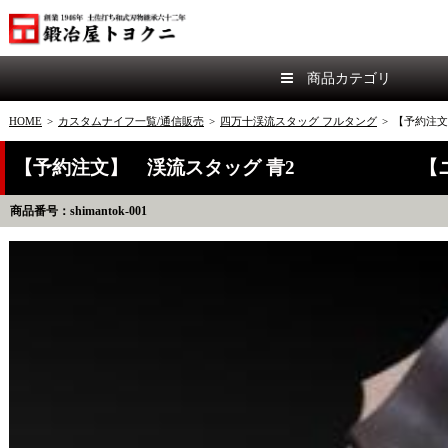
商品カテゴリ
HOME
>
カスタムナイフ一覧/通信販売
>
四万十渓流スタッグ フルタング
>
【予約注
【予約注文】 渓流スタッグ 青2 【ニッ
商品番号：shimantok-001