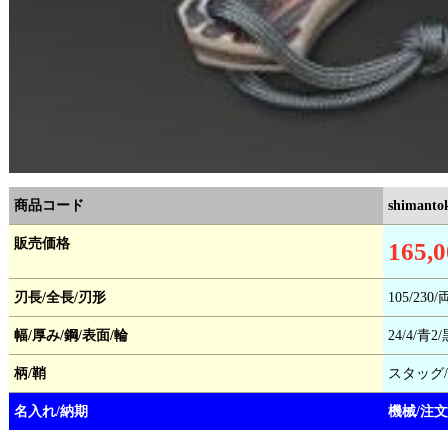
商品コード
shimanto
販売価格
165,
刃長/全長/刃形
105/230
幅/厚み/鋼/表面/輪
24/4/
柄/鞘
スタッグ
名入れ/納期
機械/注