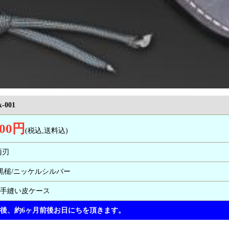
k-001
000円
(税込,送料込)
/両刃
青2/黒槌/ニッケルシルバー
/手縫い皮ケース
文後、約6ヶ月前後お日にちを頂きます。