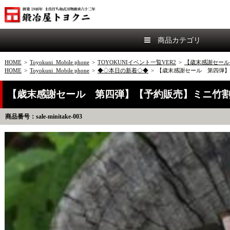
商品カテゴリ
HOME
>
Toyokuni_Mobile phone
>
TOYOKUNIイベント一覧VER2
>
【歳末感謝セール
HOME
>
Toyokuni_Mobile phone
>
◆◇本日の新着◇◆
>
【歳末感謝セール 第四弾】【
【歳末感謝セール 第四弾】【予約販売】ミニ竹割鉈8
商品番号：sale-minitake-003