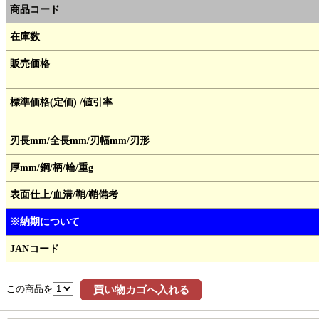
商品コード
在庫数
販売価格
標準価格(定価) /値引率
刃長mm/全長mm/刃幅mm/刃形
厚mm/鋼/柄/輪/重g
表面仕上/血溝/鞘/鞘備考
※納期について
JANコード
この商品を
買い物カゴへ入れる