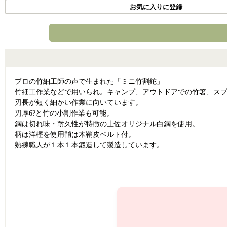
お気に入りに登録
プロの竹細工師の声で生まれた「ミニ竹割鉈」
竹細工作業などで用いられ。 キャンプ、アウトドアでの竹箸、スプ
刃長が短く細かい作業に向いています。
刃厚6?と竹の小割作業も可能。
鋼は切れ味・耐久性が特徴の土佐オリジナル白鋼を使用。
柄は洋樫を使用 鞘は木鞘皮ベルト付。
熟練職人が１本１本鍛造して製造しています。