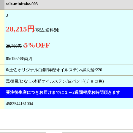
sale-minitake-003
3
28,215円
(税込,送料別)
5
%OFF
29,700円
/
85/195/38/両刃
6/土佐オリジナル白鋼/洋樫オイルステン/黒丸輪/220
黒槌目/ヒなし/木鞘オイルステン/皮バンド(チョコ色)
受注後生産につきお届けまでに１～2週間程度お時間頂きます
4582544161004