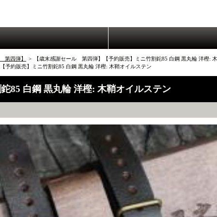
 第四弾】
>
【歳末感謝セール 第四弾】【予約販売】ミニ竹割鉈85 白鋼 黒丸輪 洋樫: 
予約販売】ミニ竹割鉈85 白鋼 黒丸輪 洋樫: 木鞘オイルステン
5 白鋼 黒丸輪 洋樫: 木鞘オイルステン