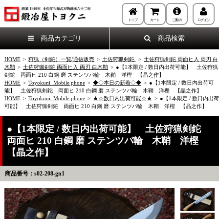
トップ
カート
ご案内
ログイン
商品カテゴリ
商品検索
HOME
>
狩猟（剣鉈）一覧/通信販売
>
土佐狩猟剣鉈
>
土佐狩猟剣鉈 両面ヒ入 両刃 白
木鞘
>
土佐狩猟剣鉈 両面ヒ入 両刃 白木鞘
>
●【1本限定 / 数日内出荷可能】 土佐狩猟
剣鉈 両面ヒ 210 白鋼 磨 ステンツバ輪 木鞘 洋樫 【晶之作】
HOME
>
Toyokuni_Mobile phone
>
◆◇本日の新着◇◆
>
●【1本限定 / 数日内出荷可
能】 土佐狩猟剣鉈 両面ヒ 210 白鋼 磨 ステンツバ輪 木鞘 洋樫 【晶之作】
HOME
>
Toyokuni_Mobile phone
>
★☆数日内出荷可能☆★
>
●【1本限定 / 数日内出荷
可能】 土佐狩猟剣鉈 両面ヒ 210 白鋼 磨 ステンツバ輪 木鞘 洋樫 【晶之作】
●【1本限定 / 数日内出荷可能】 土佐狩猟剣鉈
両面ヒ 210 白鋼 磨 ステンツバ輪 木鞘 洋樫
【晶之作】
商品番号：s02-208-gn1