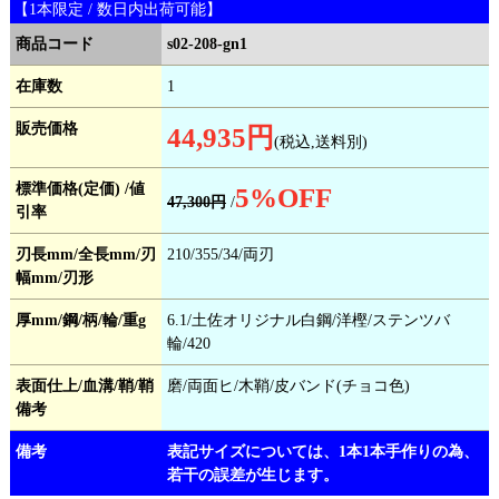
【1本限定 / 数日内出荷可能】
商品コード
s02-208-gn1
在庫数
1
販売価格
44,935円
(税込,送料別)
標準価格(定価) /値
5
%OFF
47,300円
/
引率
刃長mm/全長mm/刃
210/355/34/両刃
幅mm/刃形
厚mm/鋼/柄/輪/重g
6.1/土佐オリジナル白鋼/洋樫/ステンツバ
輪/420
表面仕上/血溝/鞘/鞘
磨/両面ヒ/木鞘/皮バンド(チョコ色)
備考
備考
表記サイズについては、1本1本手作りの為、
若干の誤差が生じます。