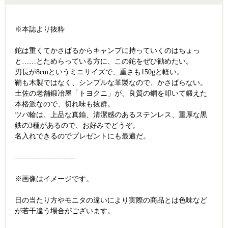
※本誌より抜粋
鉈は重くてかさばるからキャンプに持っていくのはちょっ
と……とためらっている方に、この鉈をぜひ勧めたい。
刃長が8cmというミニサイズで、重さも150gと軽い。
鞘も木製ではなく、シンプルな革製なので、かさばらない。
土佐の老舗鍛冶屋「トヨクニ」が、良質の鋼を叩いて鍛えた
本格派なので、切れ味も抜群。
ツバ輪は、上品な真鍮、清潔感のあるステンレス、重厚な黒
鉄の3種があるので、お好みでどうぞ。
名入れできるのでプレゼントにも最適だ。
------------------------
※画像はイメージです。
日の当たり方やモニタの違いにより実際の商品とは色味など
が若干違う場合がございます。