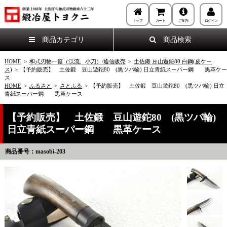
トップ
カート
ご案内
ログイン
商品カテゴリ
商品検索
HOME
>
和式刃物一覧（渓流、小刀）/通信販売
>
土佐鍛 豆山遊鉈80 白鋼(皮ケー
ス)
>
【予約販売】 土佐鍛 豆山遊鉈80 (黒ツバ輪) 日立青紙スーパー鋼 黒革ケー
ス
HOME
>
ふるさと
>
さとふる
>
【予約販売】 土佐鍛 豆山遊鉈80 (黒ツバ輪) 日立
青紙スーパー鋼 黒革ケース
【予約販売】 土佐鍛 豆山遊鉈80 (黒ツバ輪)
日立青紙スーパー鋼 黒革ケース
商品番号：masobi-203