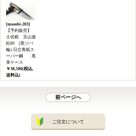
[masobi-203]
【予約販売】
土佐鍛 豆山遊
鉈80 (黒ツバ
輪) 日立青紙ス
ーパー鋼 黒
革ケース
￥38,500(税込,
送料込)
前ページへ
ご注文について