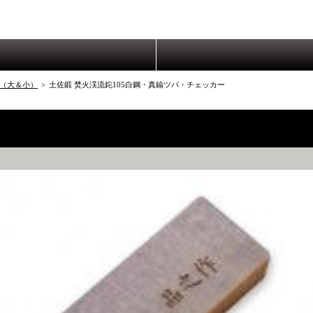
（大＆小）
>
土佐鍛 焚火渓流鉈105白鋼・真鍮ツバ・チェッカー