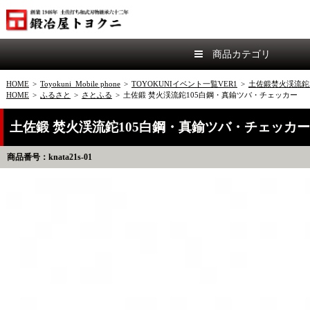
商品カテゴリ
HOME
>
Toyokuni_Mobile phone
>
TOYOKUNIイベント一覧VER1
>
土佐鍛焚火渓流鉈
HOME
>
ふるさと
>
さとふる
>
土佐鍛 焚火渓流鉈105白鋼・真鍮ツバ・チェッカー
土佐鍛 焚火渓流鉈105白鋼・真鍮ツバ・チェッカー
商品番号：knata21s-01