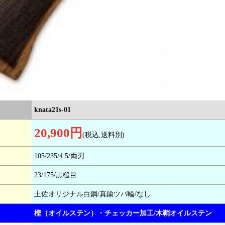
knata21s-01
20,900円
(税込,送料別)
105/235/4.5/両刃
23/175/黒槌目
土佐オリジナル白鋼/真鍮ツバ輪/なし
樫（オイルステン）・チェッカー加工/木鞘オイルステン