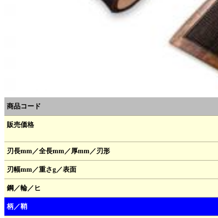
商品コード
販売価格
刃長mm／全長mm／厚mm／刃形
刃幅mm／重さg／表面
鋼／輪／ヒ
柄／鞘