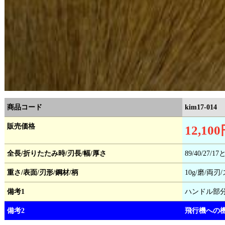
商品コード
kim17-014
販売価格
12,10
全長/折りたたみ時/刃長/幅/厚さ
89/40/27/1
重さ/表面/刃形/鋼材/柄
10g/磨/両刃
備考1
ハンドル部
備考2
飛行機への