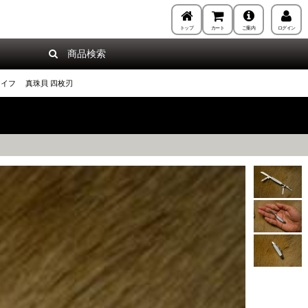
トップ
カート
ご案内
ログイン
商品検索
装飾ミニナイフ 真珠貝 四枚刃