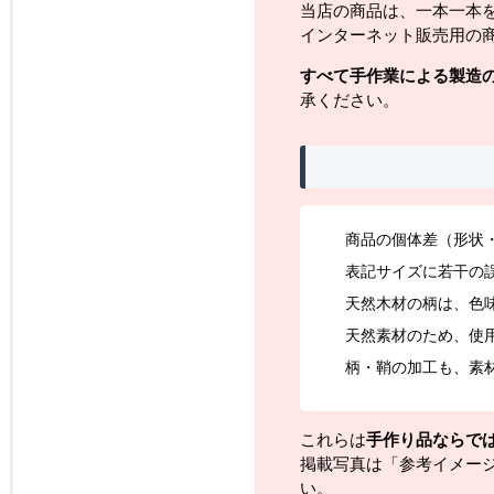
当店の商品は、一本一本
インターネット販売用の
すべて手作業による製造
承ください。
商品の個体差（形状
表記サイズに若干の
天然木材の柄は、色
天然素材のため、使
柄・鞘の加工も、素
これらは
手作り品ならで
掲載写真は「参考イメー
い。