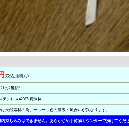
0円
(税込,送料別)
7と21の2種類/1
/ステンレス420J2/真珠貝
分は天然素材の為、一つ一つ色の濃淡・風合いが異なります。
機内持ち込みはできません。あらかじめ手荷物カウンターで預けてくだ