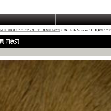
eries Vol.14 貝装飾ミニナイフシリーズ 真珠貝 四枚刃
>
Mini Knife Series Vol.14 貝
真珠貝 四枚刃