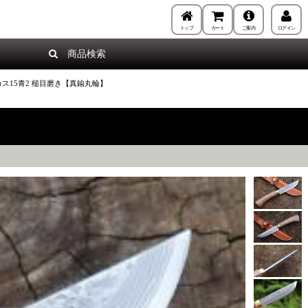
トップ
カート
ご案内
ログイン
商品検索
ス15青2 槌目磨き【真鍮丸輪】