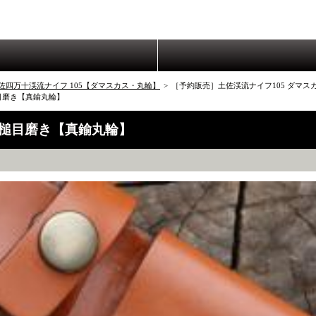
佐四万十渓流ナイフ 105【ダマスカス・丸輪】
>
［予約販売］土佐渓流ナイフ105 ダマスカ
槌目磨き【真鍮丸輪】
2 槌目磨き【真鍮丸輪】