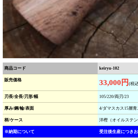
商品コード
keiryu-102
販売価格
33,000円
(税
刃長/全長/刃形/幅
105/220/両刃/23
厚み/鋼/輪/表面
4/ダマスカス15層青
柄/ケース
洋樫（オイルステン
※納期について
受注後生産につきお