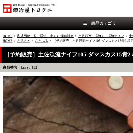
商品カテゴリ
HOME
>
和式刃物一覧（渓流、小刀）/通信販売
>
土佐四万十渓流刀・渓流ナイフ
>
土
HOME
>
ふるさと
>
さとふる
>
［予約販売］土佐渓流ナイフ105 ダマスカス15青2 
［予約販売］土佐渓流ナイフ105 ダマスカス15青
商品番号：keiryu-102