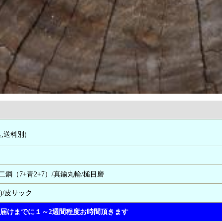
込,送料別)
二鋼（7+青2+7）/真鍮丸輪/槌目磨
)/皮サック
届けまでに１～2週間程度お時間頂きます