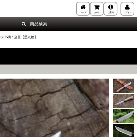
トップ
カート
ご案内
ログイン
商品検索
ス15青2 全曇【黒丸輪】