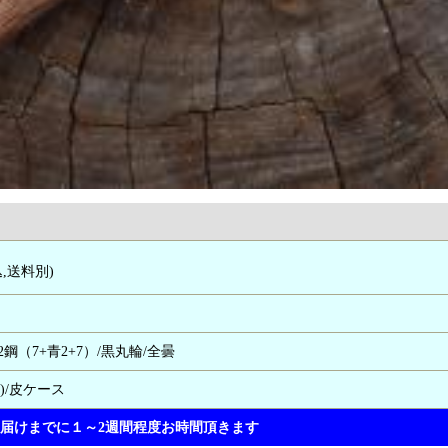
込,送料別)
2鋼（7+青2+7）/黒丸輪/全曇
)/皮ケース
届けまでに１～2週間程度お時間頂きます