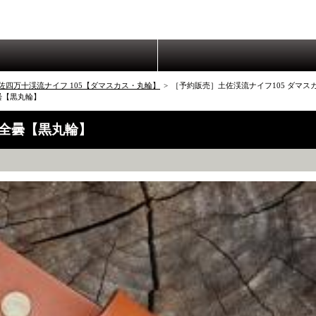
佐四万十渓流ナイフ 105【ダマスカス・丸輪】
>
［予約販売］土佐渓流ナイフ105 ダマスカ
全曇【黒丸輪】
 全曇【黒丸輪】