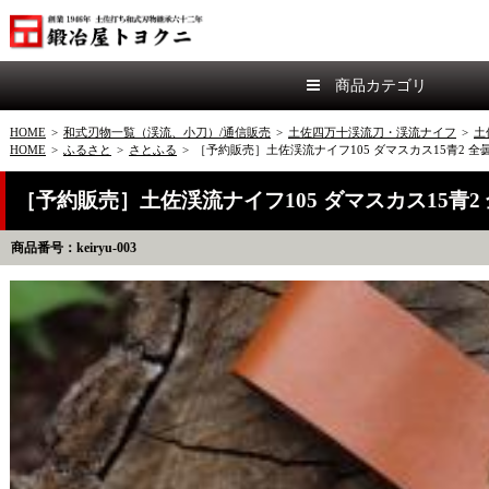
商品カテゴリ
HOME
>
和式刃物一覧（渓流、小刀）/通信販売
>
土佐四万十渓流刀・渓流ナイフ
>
土
HOME
>
ふるさと
>
さとふる
>
［予約販売］土佐渓流ナイフ105 ダマスカス15青2 
［予約販売］土佐渓流ナイフ105 ダマスカス15青2
商品番号：keiryu-003