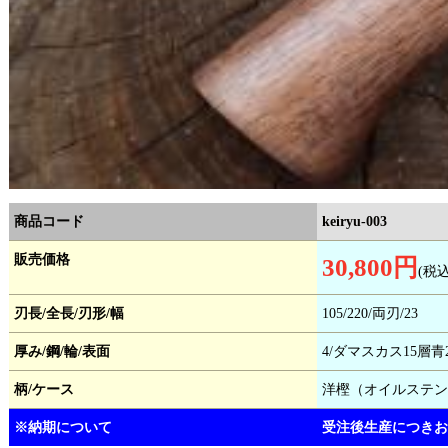
商品コード
keiryu-003
販売価格
30,800円
(税
刃長/全長/刃形/幅
105/220/両刃/23
厚み/鋼/輪/表面
4/ダマスカス15層青
柄/ケース
洋樫（オイルステン
※納期について
受注後生産につきお