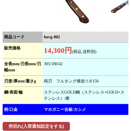
商品コード
hovg-002
販売価格
14,300円
(税込,送料別)
全長mm/刃長mm/刃
305/180/42
幅mm
刃形/厚mm/重さg
両刃 フルタング構造/1.8/150
鋼/表面/輪
ステンレスGOLD鋼（ステンレス+GOLD+ス
テンレス）/磨
柄/口金
マホガニー合板/カシメ
売切れ(入荷通知設定をする)