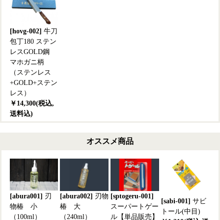
[hovg-002]
牛刀
包丁180 ステン
レスGOLD鋼
マホガニ柄
（ステンレス
+GOLD+ステン
レス）
￥14,300(税込,
送料込)
オススメ商品
[abura001]
刃
[abura002]
刃物
[sptogeru-001]
[sabi-001]
サビ
物椿 小
椿 大
スーパートゲー
トール(中目)
（100ml）
（240ml）
ル【単品販売】