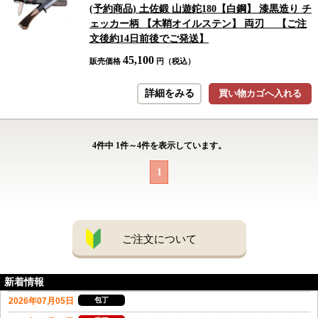
(予約商品) 土佐鍛 山遊鉈180【白鋼】 漆黒造り チ
ェッカー柄 【木鞘オイルステン】 両刃 【ご注
文後約14日前後でご発送】
45,100
販売価格
円（税込）
詳細をみる
買い物カゴへ入れる
4
件中
1
件～
4
件を表示しています。
1
ご注文について
新着情報