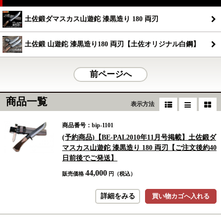
土佐鍛ダマスカス山遊鉈 漆黒造り 180 両刃
土佐鍛 山遊鉈 漆黒造り180 両刃【土佐オリジナル白鋼】
前ページへ
商品一覧
表示方法
商品番号：bip-1101
(予約商品)【BE-PAL2010年11月号掲載】土佐鍛ダ
マスカス山遊鉈 漆黒造り 180 両刃【ご注文後約40
日前後でご発送】
44,000
販売価格
円（税込）
詳細をみる
買い物カゴへ入れる