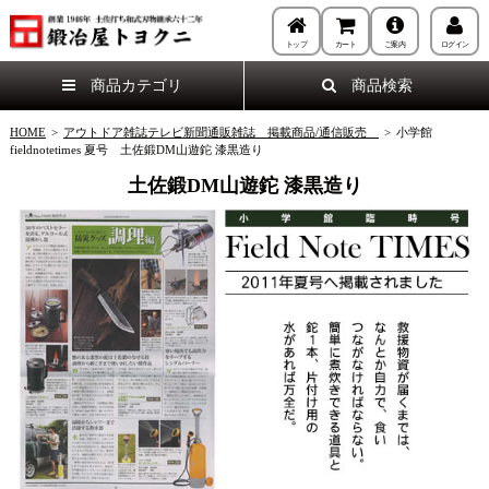
トップ
カート
ご案内
ログイン
商品カテゴリ
商品検索
HOME
>
アウトドア雑誌テレビ新聞通販雑誌 掲載商品/通信販売
>
小学館
fieldnotetimes 夏号 土佐鍛DM山遊鉈 漆黒造り
土佐鍛DM山遊鉈 漆黒造り