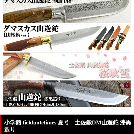
小学館 fieldnotetimes 夏号 土佐鍛DM山遊鉈 漆黒
造り