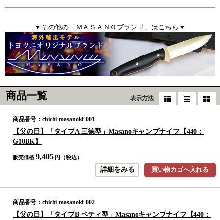
▼その他の「ＭＡＳＡＮＯブランド」はこちら▼
商品一覧
表示方法
商品番号：chichi-masanokf-001
【父の日】「タイプA 三徳型」Masanoキャンプナイフ【440：
G10BK】
9,405
販売価格
円（税込）
詳細をみる
買い物カゴへ入れる
商品番号：chichi-masanokf-002
【父の日】「タイプB ペティ型」Masanoキャンプナイフ【440：