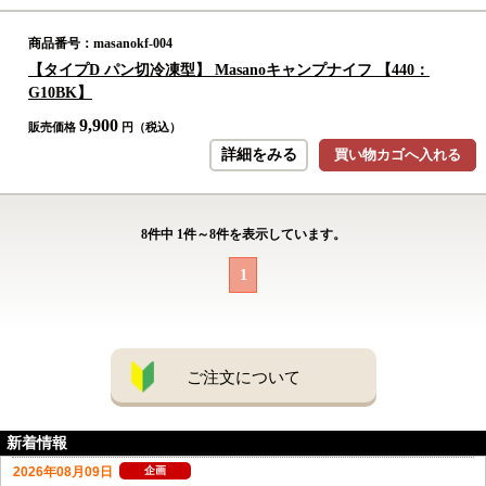
商品番号：masanokf-004
【タイプD パン切冷凍型】 Masanoキャンプナイフ 【440：
G10BK】
9,900
販売価格
円（税込）
詳細をみる
買い物カゴへ入れる
8
件中
1
件～
8
件を表示しています。
1
ご注文について
新着情報