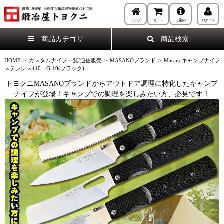
トップ
カート
ご案内
ログイン
商品カテゴリ
商品検索
HOME
>
カスタムナイフ一覧/通信販売
>
MASANOブランド
>
Masanoキャンプナイフ
ステンレス440 G-10(ブラック)
トヨクニMASANOブランドからアウトドア調理に特化したキャンプ
ナイフが登場！キャンプでの調理を楽しみたい方、必見です！