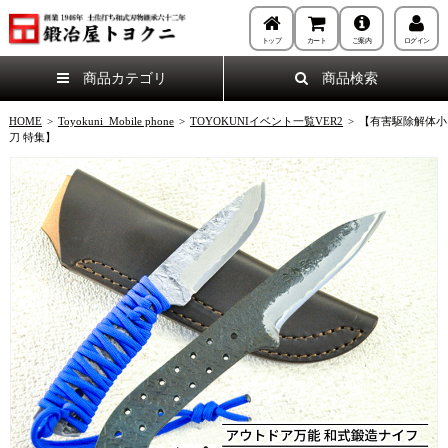
トップ
カート
ご案内
ログイン
商品カテゴリ
商品検索
HOME
>
Toyokuni_Mobile phone
>
TOYOKUNIイベント一覧VER2
>
【有害駆除解体小
刀 特集】