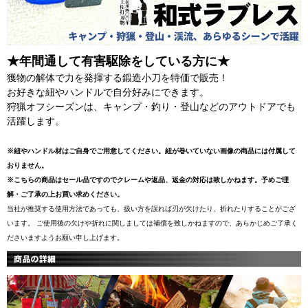
★年間通して有害駆除をしている方に★
獲物の解体で力を発揮する鍛造小刀を特価で販売！
お好きな紐やハンドルで自分好みにできます。
狩猟オフシーズンは、キャンプ・釣り・登山などのアウトドアでも
活躍します。
※紐やハンドル材はご自身でご用意してください。紐が巻いていない画像の商品には付属して
おりません。
※こちらの商品はセール品ですのでクレームや返品、返金の対応は致しかねます。予めご理
解・ご了承の上お買い求めください。
当社が推奨する使用方法であっても、扱い方を誤れば刃が欠けたり、折れたりすることがござ
います。 ご使用後の欠けや折れに関しましては補償を致しかねますので、あらかじめご了承く
ださいますようお願い申し上げます。