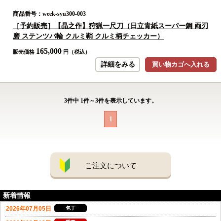
商品番号：week-syu300-003
［予約販売］【晶之作】狩猟一尺刀（日立青紙スーパー鋼 両刃
磨 ステンツバ輪 クルミ鞘 クルミ柄チェッカー）
165,000
販売価格
円（税込）
詳細をみる
買い物カゴへ入れる
3
件中
1
件～
3
件を表示しています。
1
ご注文について
新着情報