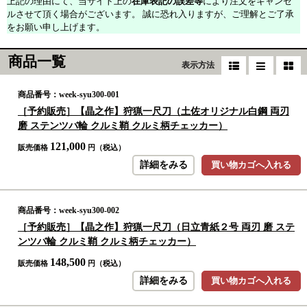
上記の理由にて、当サイト上の
在庫表記の誤差等
により注文をキャンセ
ルさせて頂く場合がございます。 誠に恐れ入りますが、ご理解とご了承
をお願い申し上げます。
商品一覧
表示方法
商品番号：week-syu300-001
［予約販売］【晶之作】狩猟一尺刀（土佐オリジナル白鋼 両刃
磨 ステンツバ輪 クルミ鞘 クルミ柄チェッカー）
121,000
販売価格
円（税込）
詳細をみる
買い物カゴへ入れる
商品番号：week-syu300-002
［予約販売］【晶之作】狩猟一尺刀（日立青紙２号 両刃 磨 ステ
ンツバ輪 クルミ鞘 クルミ柄チェッカー）
148,500
販売価格
円（税込）
詳細をみる
買い物カゴへ入れる