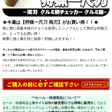
★今週は【狩猟一尺刀 両刃】がお買い得！！★
柄と鞘に高級木材のクルミを使用したシンプルにして贅沢な狩猟刀
が、とってもお買い得！
衝撃に強く耐久性に抜群！狩猟におすすめ！！
※こちらの商品はセール品ですのでクレームや返品、返金の対応は致しかねます。予めご理
解・ご了承の上お買い求めください。
当社が推奨する使用方法であっても、扱い方を誤れば刃が欠けたり、折れたりすることがござ
います。 ご使用後の欠けや折れに関しましては補償を致しかねますので、あらかじめご了承く
ださいますようお願い申し上げます。
**セール・特価商品について**
セール・特価商品は
当サイト以外の販売窓口でも同時に販売
致しており
ます。注文のタイミングによっては既に在庫が無い場合がございます。