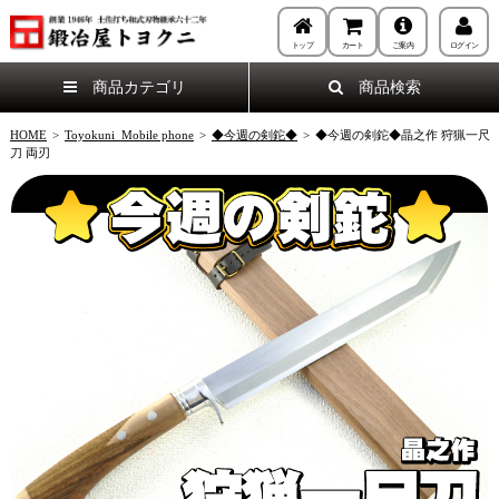
トップ
カート
ご案内
ログイン
商品カテゴリ
商品検索
HOME
>
Toyokuni_Mobile phone
>
◆今週の剣鉈◆
>
◆今週の剣鉈◆晶之作 狩猟一尺
刀 両刃