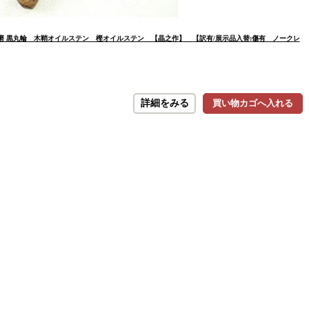
 両刃 磨 黒丸輪 木鞘オイルステン 樫オイルステン 【晶之作】 【訳有/展示品入替:傷有 ノークレ
詳細をみる
買い物カゴへ入れる