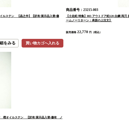
商品番号：23215-003
樫オイルステン 【晶之作】【訳有/展示品入替:傷
【土佐鉈 特集】003 アウトドア鉈120 白鋼
ームノーリターン：承諾の上注文】
22,770
販売価格
円（税込）
細をみる
買い物カゴへ入れる
ンド付 樫オイルステン 【訳有/展示品入替:傷有 ノ