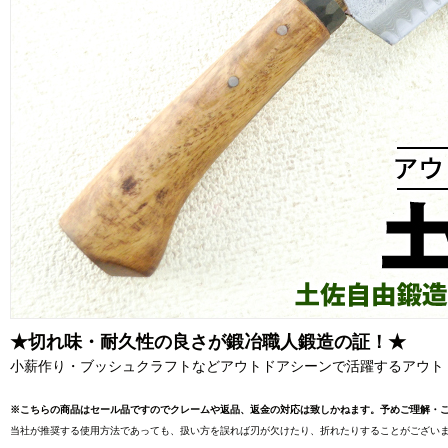
★切れ味・耐久性の良さが鍛冶職人鍛造の証！★
小薪作り・ブッシュクラフトなどアウトドアシーンで活躍するアウト
※こちらの商品はセール品ですのでクレームや返品、返金の対応は致しかねます。予めご理解・
当社が推奨する使用方法であっても、扱い方を誤れば刃が欠けたり、折れたりすることがございま