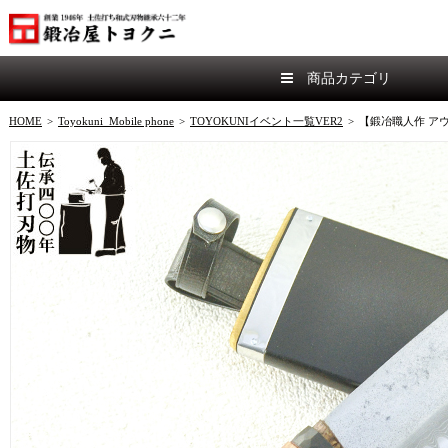
商品カテゴリ
HOME
>
Toyokuni_Mobile phone
>
TOYOKUNIイベント一覧VER2
>
【鍛冶職人作 ア