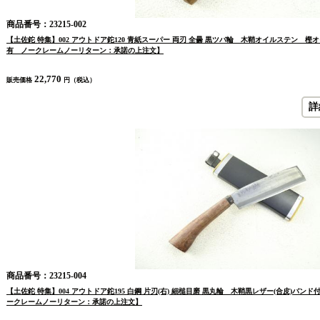
商品番号：23215-002
【土佐鉈 特集】002 アウトドア鉈120 青紙スーパー 両刃 全曇 黒ツバ輪 木鞘オイルステン 
有 ノークレームノーリターン：承諾の上注文】
22,770
販売価格
円（税込）
詳
商品番号：23215-004
【土佐鉈 特集】004 アウトドア鉈195 白鋼 片刃(右) 細槌目磨 黒丸輪 木鞘黒レザー(合皮)バ
ークレームノーリターン：承諾の上注文】