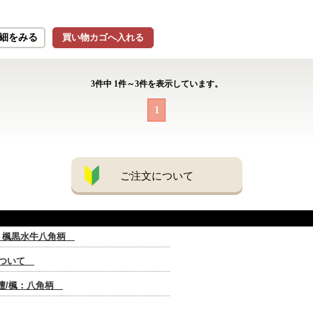
細をみる
買い物カゴへ入れる
3
件中
1
件～
3
件を表示しています。
1
ご注文について