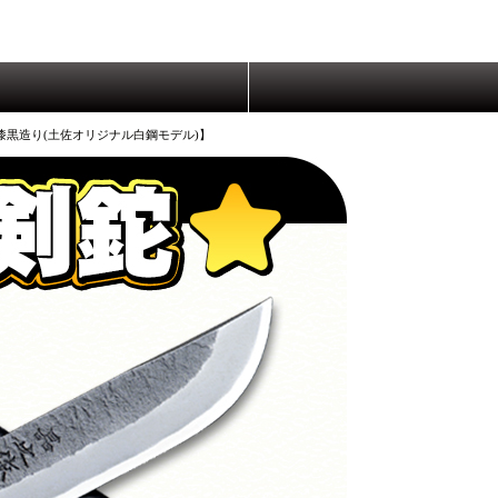
漆黒造り(土佐オリジナル白鋼モデル)】