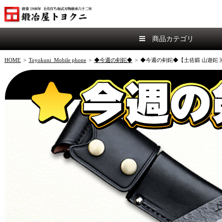
商品カテゴリ
HOME
>
Toyokuni_Mobile phone
>
◆今週の剣鉈◆
>
◆今週の剣鉈◆【土佐鍛 山遊鉈 