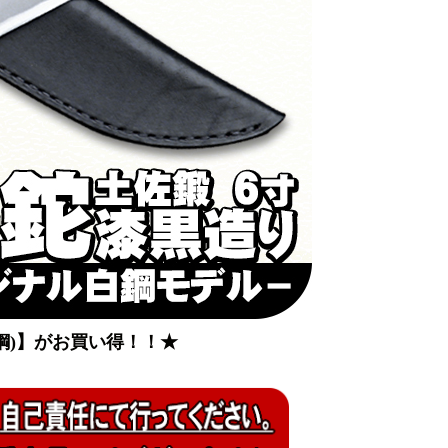
鋼)】がお買い得！！★