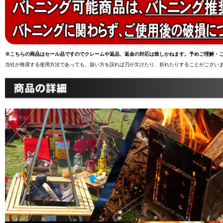
※こちらの商品はセール品ですのでクレームや返品、返金の対応は致しかねます。予めご理解・
当社が推奨する使用方法であっても、扱い方を誤れば刃が欠けたり、折れたりすることがございま