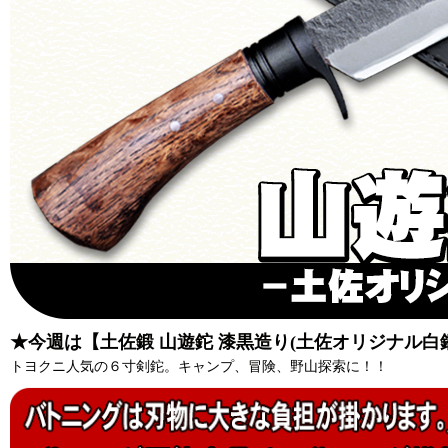
★今週は【土佐鍛 山遊鉈 漆黒造り(土佐オリジナル白
トヨクニ人気の６寸剣鉈。キャンプ、冒険、野山探索に！！