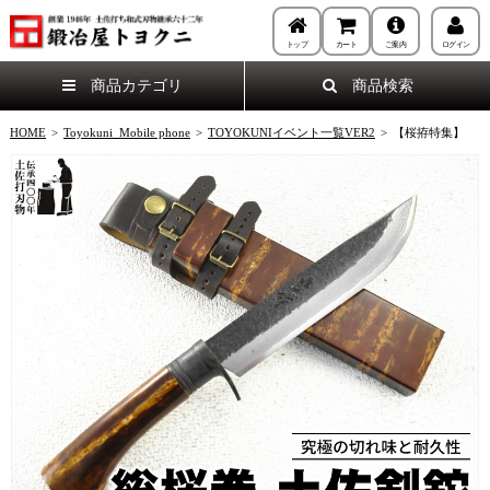
トップ
カート
ご案内
ログイン
商品カテゴリ
商品検索
HOME
>
Toyokuni_Mobile phone
>
TOYOKUNIイベント一覧VER2
>
【桜拵特集】