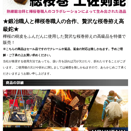
★鍛冶職人と樺桜巻職人の合作、贅沢な桜巻拵え高
級鉈★
樺桜の樹皮をふんだんに使用した贅沢な桜巻拵えの高級品を特価で
販売！
※こちらの商品はセール品ですのでクレームや返品、返金の対応は致しかねます。予めご理
解・ご了承の上お買い求めください。
当社が推奨する使用方法であっても、扱い方を誤れば刃が欠けたり、折れたりすることがござ
います。 ご使用後の欠けや折れに関しましては補償を致しかねますので、あらかじめご了承く
ださいますようお願い申し上げます。