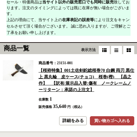
セール・特価商品は
当サイト以外の販売窓口でも同時に販売
致してお
ります。注文のタイミングによっては既に在庫が無い場合がございま
す。
上記の理由にて、当サイト上の
在庫表記の誤差等
により注文をキャン
セルさせて頂く場合がございます。 誠に恐れ入りますが、ご理解とご
了承をお願い申し上げます。
商品一覧
表示方法
商品番号：23151-001
【桜拵特集】001土佐剣鉈総桜巻70 白鋼 両刃 黒仕
上 黒丸輪 皮ケース(チョコ) 桜巻(樫) 【晶之
作】 【訳有/展示品入替:傷有 ノークレームノ
ーリターン：承諾の上注文】
1
在庫数
35,640
販売価格
円（税込）
詳細をみる
買い物カゴへ入れる