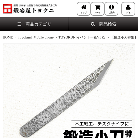
トップ
カート
ご案内
ログイン
商品カテゴリ
商品検索
HOME
>
Toyokuni_Mobile phone
>
TOYOKUNIイベント一覧VER2
>
【鍛造小刀特集】