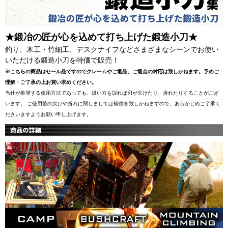
★鍛冶の匠が心を込めて打ち上げた鍛造小刀★
釣り、木工・竹細工、デスクナイフなどさまざまなシーンでお使い
いただける鍛造小刀を特価で販売！
※こちらの商品はセール品ですのでクレームやご返品、ご返金の対応は致しかねます。予めご
理解・ご了承の上お買い求めください。
当社が推奨する使用方法であっても、扱い方を誤れば刃が欠けたり、折れたりすることがござ
います。 ご使用後の欠けや折れに関しましては補償を致しかねますので、あらかじめご了承く
ださいますようお願い申し上げます。