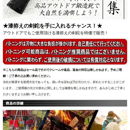
★漆拵えの剣鉈を手に入れるチャンス！★
アウトドアでもご使用頂ける漆拵えの剣鉈を特価で販売！
※こちらの商品はセール品ですのでクレームや返品、返金の対応は致しかねます。予めご理
解・ご了承の上お買い求めください。
当社が推奨する使用方法であっても、扱い方を誤れば刃が欠けたり、折れたりすることがござ
います。 ご使用後の欠けや折れに関しましては補償を致しかねますので、あらかじめご了承く
ださいますようお願い申し上げます。