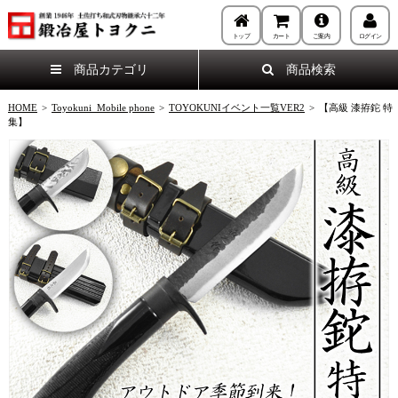
トップ
カート
ご案内
ログイン
商品カテゴリ
商品検索
HOME
>
Toyokuni_Mobile phone
>
TOYOKUNIイベント一覧VER2
>
【高級 漆拵鉈 特
集】