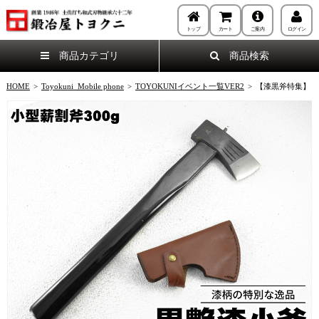
トップ
カート
ご案内
ログイン
商品カテゴリ
商品検索
HOME
>
Toyokuni_Mobile phone
>
TOYOKUNIイベント一覧VER2
>
【漆黒斧特集】