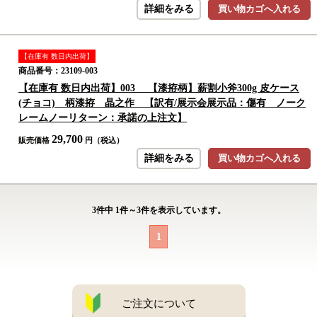
詳細をみる
買い物カゴへ入れる
【在庫有 数日内出荷】
商品番号：23109-003
【在庫有 数日内出荷】003 【漆拵柄】薪割小斧300g 皮ケース
(チョコ) 柄漆拵 晶之作 【訳有/展示会展示品：傷有 ノーク
レームノーリターン：承諾の上注文】
29,700
販売価格
円（税込）
詳細をみる
買い物カゴへ入れる
3
件中
1
件～
3
件を表示しています。
1
ご注文について