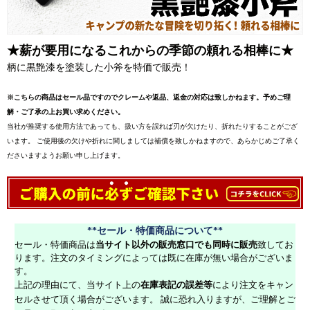
★薪が要用になるこれからの季節の頼れる相棒に★
柄に黒艶漆を塗装した小斧を特価で販売！
※こちらの商品はセール品ですのでクレームや返品、返金の対応は致しかねます。予めご理
解・ご了承の上お買い求めください。
当社が推奨する使用方法であっても、扱い方を誤れば刃が欠けたり、折れたりすることがござ
います。 ご使用後の欠けや折れに関しましては補償を致しかねますので、あらかじめご了承く
ださいますようお願い申し上げます。
**セール・特価商品について**
セール・特価商品は
当サイト以外の販売窓口でも同時に販売
致してお
ります。注文のタイミングによっては既に在庫が無い場合がございま
す。
上記の理由にて、当サイト上の
在庫表記の誤差等
により注文をキャン
セルさせて頂く場合がございます。 誠に恐れ入りますが、ご理解とご