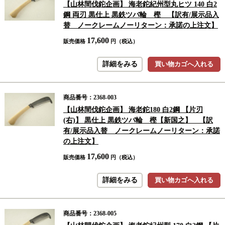
【山林間伐鉈企画】 海老鉈紀州型丸ヒツ 140 白2
鋼 両刃 黒仕上 黒鉄ツバ輪 樫 【訳有/展示品入
替 ノークレームノーリターン：承諾の上注文】
17,600
販売価格
円（税込）
詳細をみる
買い物カゴへ入れる
商品番号：2368-003
【山林間伐鉈企画】 海老鉈180 白2鋼 【片刃
(右)】 黒仕上 黒鉄ツバ輪 樫【新国之】 【訳
有/展示品入替 ノークレームノーリターン：承諾
の上注文】
17,600
販売価格
円（税込）
詳細をみる
買い物カゴへ入れる
商品番号：2368-005