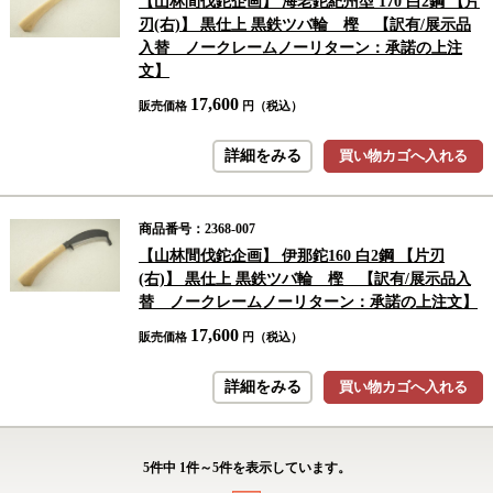
【山林間伐鉈企画】 海老鉈紀州型 170 白2鋼 【片
刃(右)】 黒仕上 黒鉄ツバ輪 樫 【訳有/展示品
入替 ノークレームノーリターン：承諾の上注
文】
17,600
販売価格
円（税込）
詳細をみる
買い物カゴへ入れる
商品番号：2368-007
【山林間伐鉈企画】 伊那鉈160 白2鋼 【片刃
(右)】 黒仕上 黒鉄ツバ輪 樫 【訳有/展示品入
替 ノークレームノーリターン：承諾の上注文】
17,600
販売価格
円（税込）
詳細をみる
買い物カゴへ入れる
5
件中
1
件～
5
件を表示しています。