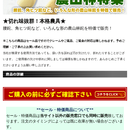
★切れ味抜群！本格農具★
腰鉈、角ヒツ鉈など、いろんな形の農山林鉈を特価で販売！
※こちらの商品はセール品ですのでクレームやご返品、ご返金の対応は致しかねます。予めご
理解・ご了承の上お買い求めください。
当社が推奨する使用方法であっても、扱い方を誤れば刃が欠けたり、折れたりすることがござ
います。 ご使用後の欠けや折れに関しましては補償を致しかねますので、あらかじめご了承く
ださいますようお願い申し上げます。
**セール・特価商品について**
セール・特価商品は
当サイト以外の販売窓口でも同時に販売
致してお
ります。注文のタイミングによっては既に在庫が無い場合がございま
す。