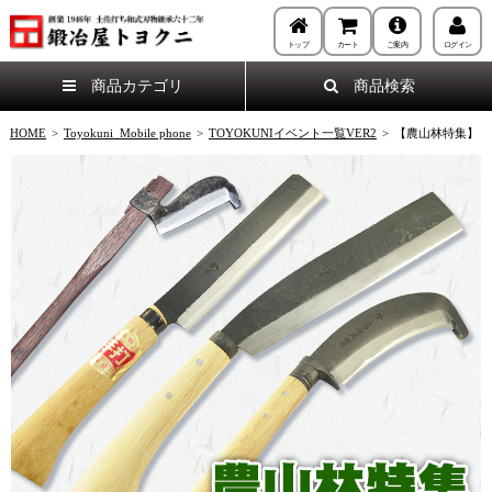
トップ
カート
ご案内
ログイン
商品カテゴリ
商品検索
HOME
>
Toyokuni_Mobile phone
>
TOYOKUNIイベント一覧VER2
>
【農山林特集】