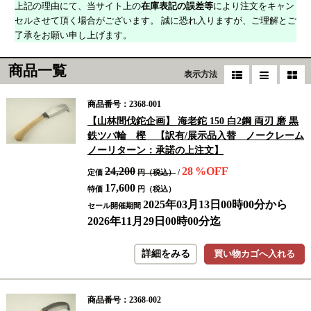
上記の理由にて、当サイト上の
在庫表記の誤差等
により注文をキャン
セルさせて頂く場合がございます。 誠に恐れ入りますが、ご理解とご
了承をお願い申し上げます。
商品一覧
表示方法
商品番号：2368-001
【山林間伐鉈企画】 海老鉈 150 白2鋼 両刃 磨 黒
鉄ツバ輪 樫 【訳有/展示品入替 ノークレーム
ノーリターン：承諾の上注文】
24,200
28
%OFF
定価
円（税込）
/
17,600
特価
円（税込）
2025年03月13日00時00分から
セール開催期間
2026年11月29日00時00分迄
詳細をみる
買い物カゴへ入れる
商品番号：2368-002