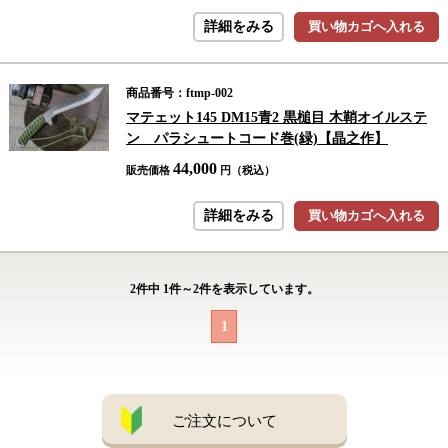
詳細をみる
買い物カゴへ入れる
商品番号：ftmp-002
マテェット145 DM15青2 黒槌目 木鞘オイルステ
ン パラシュートコード巻(緑)【晶之作】
44,000
販売価格
円（税込）
詳細をみる
買い物カゴへ入れる
2
件中
1
件～
2
件を表示しています。
1
ご注文について