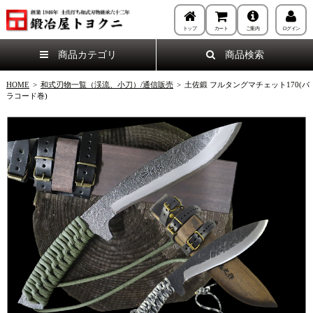
トップ
カート
ご案内
ログイン
商品カテゴリ
商品検索
HOME
>
和式刃物一覧（渓流、小刀）/通信販売
>
土佐鍛 フルタングマチェット170(パ
ラコード巻)