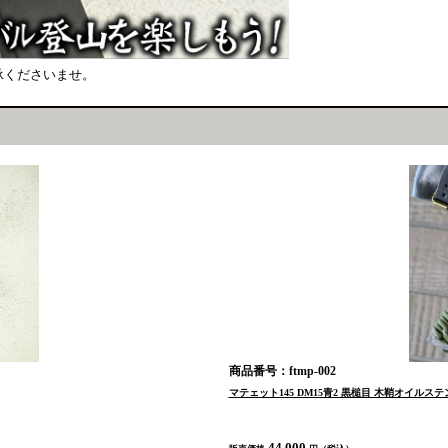
承くださいませ。
商品番号：ftmp-002
マテェット145 DM15青2 黒槌目 木鞘オイル
44,000