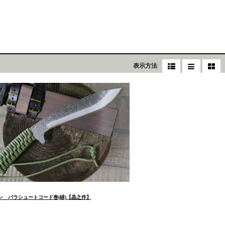
表示方法
ステン パラシュートコード巻(緑)【晶之作】