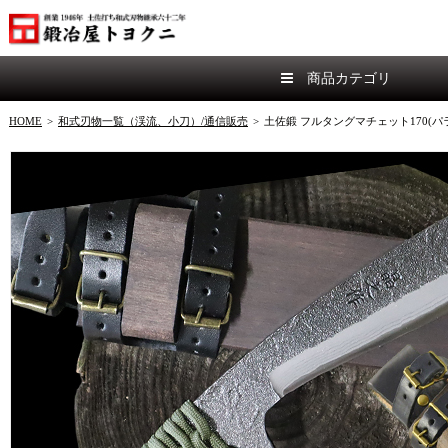
商品カテゴリ
HOME
>
和式刃物一覧（渓流、小刀）/通信販売
>
土佐鍛 フルタングマチェット170(パ