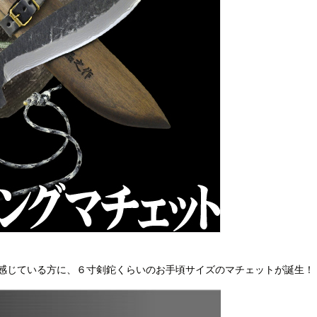
感じている方に、６寸剣鉈くらいのお手頃サイズのマチェットが誕生！