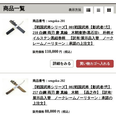
商品一覧
表示方法
商品番号：sengoku-201
【戦国武将シリーズ】001戦国武将【影武者/弌】
210 白鋼 両刃 磨 真鍮 木鞘漆塗(黒石目) 朴柄オ
イルステン黒紐巻柄 【訳有/展示品入替 ノーク
レームノーリターン：承諾の上注文】
110,000
販売価格
円（税込）
詳細をみる
買い物カゴへ入れる
商品番号：sengoku-202
【戦国武将シリーズ】002戦国武将【影武者/弐】
257 白鋼 両刃 磨 真鍮 木鞘 【晶之作】【訳有/
展示品入替 ノークレームノーリターン：承諾の
上注文】
88,000
販売価格
円（税込）