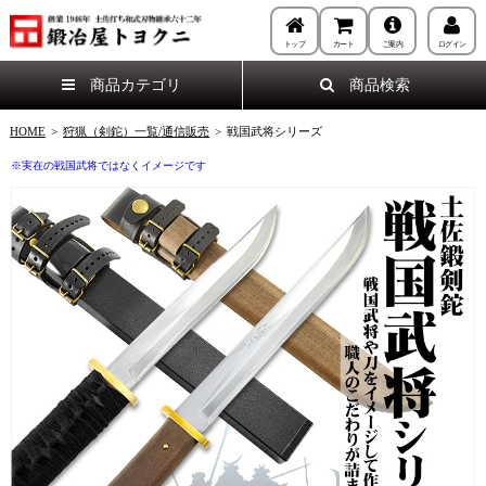
トップ
カート
ご案内
ログイン
商品カテゴリ
商品検索
HOME
>
狩猟（剣鉈）一覧/通信販売
>
戦国武将シリーズ
※実在の戦国武将ではなくイメージです