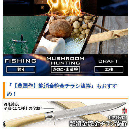
『【豊国作】艶消金艶金チラシ漆拵』もおすす
め！