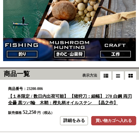
商品一覧
表示方法
商品番号：23200-006
【１本限定 / 数日内出荷可能】 【猪狩刀：細幅】 270 白鋼 両刃
全曇 黒ツバ輪 木鞘：樫丸柄オイルステン 【晶之作】
52,250
販売価格
円（税込）
詳細をみる
買い物カゴへ入れる