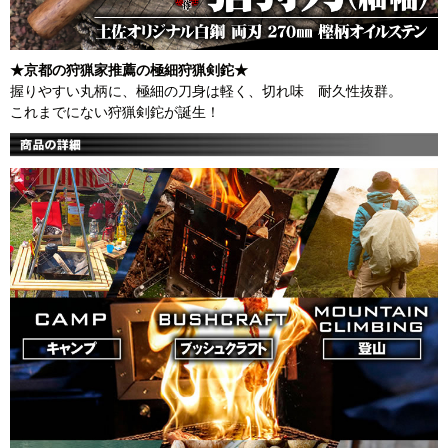
★京都の狩猟家推薦の極細狩猟剣鉈★
握りやすい丸柄に、極細の刀身は軽く、切れ味 耐久性抜群。
これまでにない狩猟剣鉈が誕生！