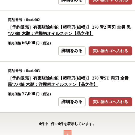
商品番号：ikari-002
［予約販売］有害駆除剣鉈【猪狩刀(細幅)】 270 青2 両刃 全曇 黒
ツバ輪 木鞘：洋樫柄オイルステン【晶之作】
66,000
販売価格
円（税込）
詳細をみる
買い物カゴへ入れる
商品番号：ikari-003
［予約販売］有害駆除剣鉈【猪狩刀(細幅)】 270 青SU 両刃 全曇
黒ツバ輪 木鞘：洋樫柄オイルステン【晶之作】
77,000
販売価格
円（税込）
詳細をみる
買い物カゴへ入れる
6
件中
1
件～
6
件を表示しています。