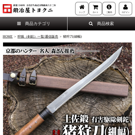
トップ
カート
ご案内
ログイン
商品カテゴリ
商品検索
HOME
>
狩猟（剣鉈）一覧/通信販売
>
猪狩刀(細幅)