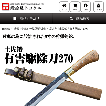
トップ
カート
ご案内
ログイン
商品カテゴリ
商品検索
HOME
>
狩猟（剣鉈）一覧/通信販売
>
晶之作│土佐鍛『有害駆除刀270』
狩猟の為に設計された9寸の狩猟剣鉈。