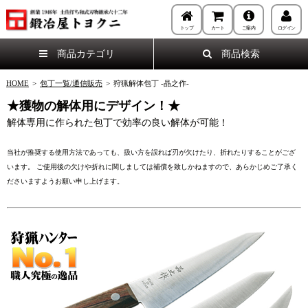
トップ
カート
ご案内
ログイン
商品カテゴリ
商品検索
HOME
>
包丁一覧/通信販売
>
狩猟解体包丁 -晶之作-
★獲物の解体用にデザイン！★
解体専用に作られた包丁で効率の良い解体が可能！
当社が推奨する使用方法であっても、扱い方を誤れば刃が欠けたり、折れたりすることがござ
います。 ご使用後の欠けや折れに関しましては補償を致しかねますので、あらかじめご了承く
ださいますようお願い申し上げます。