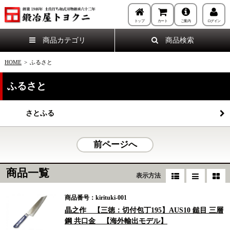
トップ
カート
ご案内
ログイン
商品カテゴリ
商品検索
HOME
>
ふるさと
ふるさと
さとふる
前ページへ
商品一覧
表示方法
商品番号：kirituki-001
晶之作 【三徳：切付包丁195】AUS10 鎚目 三層
鋼 共口金 【海外輸出モデル】