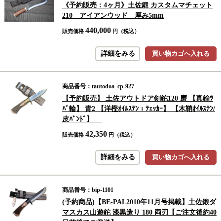
《予約販売：4ヶ月》土佐鍛 カスタムマチェット
210 アイアンウッド 厚み5mm
440,000
販売価格
円（税込）
詳細をみる
買い物カゴへ入れる
商品番号：tautodoa_cp-927
【予約販売】 土佐アウトドア剣鉈120 磨 【真鍮ﾂ
ﾊﾞ輪】 青2 【洋樫ｵｲﾙｽﾃﾝ：ﾃｪｯｶｰ】 【木鞘ｵｲﾙｽﾃﾝ/
皮ﾊﾞﾝﾄﾞ】
42,350
販売価格
円（税込）
詳細をみる
買い物カゴへ入れる
商品番号：bip-1101
(予約商品)【BE-PAL2010年11月号掲載】土佐鍛ダ
マスカス山遊鉈 漆黒造り 180 両刃【ご注文後約40