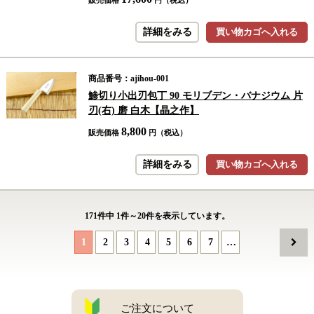
販売価格
円（税込）
詳細をみる
買い物カゴへ入れる
商品番号：ajihou-001
鯵切り小出刃包丁 90 モリブデン・バナジウム 片
刃(右) 磨 白木【晶之作】
8,800
販売価格
円（税込）
詳細をみる
買い物カゴへ入れる
171
件中
1
件～
20
件を表示しています。
1
2
3
4
5
6
7
…
ご注文について