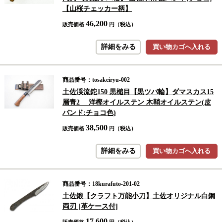
【山桜チェッカー柄】
46,200
販売価格
円（税込）
詳細をみる
買い物カゴへ入れる
商品番号：tosakeiryu-002
土佐渓流鉈150 黒槌目【黒ツバ輪】ダマスカス15
層青2 洋樫オイルステン 木鞘オイルステン(皮
バンド:チョコ色)
38,500
販売価格
円（税込）
詳細をみる
買い物カゴへ入れる
商品番号：18kurafuto-201-02
土佐鍛【クラフト万能小刀】土佐オリジナル白鋼
両刃 [革ケース付]
17,600