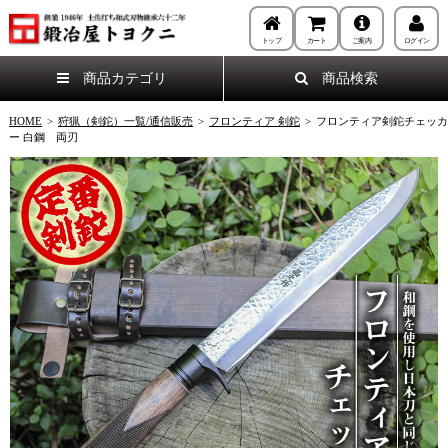
トップ
カート
ご案内
ログイン
商品カテゴリ
商品検索
HOME
>
狩猟（剣鉈）一覧/通信販売
>
フロンティア 剣鉈
>
フロンティア剣鉈チェッカ
ー 白鋼 両刃