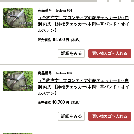
商品番号：froken-001
（予約注文）フロンティア剣鉈テェッカー150 白
鋼 両刃 【洋樫テェッカー/木鞘牛革バンド：オイ
ルステン】
38,500
販売価格
円（税込）
詳細をみる
買い物カゴへ入れる
商品番号：froken-002
（予約注文）フロンティア剣鉈テェッカー180 白
鋼 両刃 【洋樫テェッカー/木鞘牛革バンド：オイ
ルステン】
40,700
販売価格
円（税込）
詳細をみる
買い物カゴへ入れる