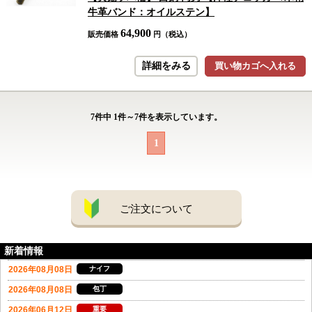
牛革バンド：オイルステン】
64,900
販売価格
円（税込）
詳細をみる
買い物カゴへ入れる
7
件中
1
件～
7
件を表示しています。
1
ご注文について
新着情報